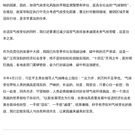
响的国家。因此，加强气候变化风险的早期监测预警和评估，提高全社会的“气候韧性”，
在规划、政策等制定执行中充分考虑气候变化因素，重点针对脆弱领域、脆弱区域开展
适应行动，是非常紧迫的任务。
在适应气候变化的同时，我们还要通过减少温室气体排放来减缓未来气候变暖，这是治
本之策。
作为负责任的发展中大国，我国已向世界作出实现碳达峰、碳中和的庄严承诺。这是一
场广泛而深刻的经济社会变革，绝不是轻轻松松就能实现的。“十四五”开局之年，面对艰
巨挑战，各地各部门紧锣密鼓，奋力打好碳达峰、碳中和这场硬仗。
今年4月22日，习近平主席在领导人气候峰会上指出：“‘众力并，则万钧不足举也。’气候
变化带给人类的挑战是现实的、严峻的、长远的。但是，我坚信，只要心往一处想、劲
往一处使，同舟共济、守望相助，人类必将能够应对好全球气候环境挑战，把一个清洁
美丽的世界留给子孙后代。”以新发展理念为引领，在推动高质量发展中促进经济社会发
展全面绿色转型，一手抓“适应”、一手抓“减缓”，统筹兼顾、科学有序应对气候变化的挑
战，我们定能实现人与自然和谐共生，让家园越来越美好宜居。