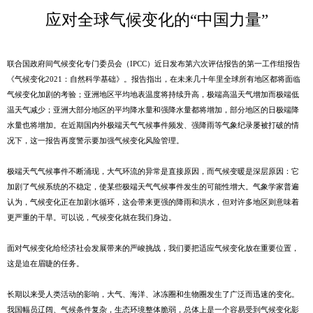
应对全球气候变化的“中国力量”
联合国政府间气候变化专门委员会（IPCC）近日发布第六次评估报告的第一工作组报告
《气候变化2021：自然科学基础》。报告指出，在未来几十年里全球所有地区都将面临
气候变化加剧的考验；亚洲地区平均地表温度将持续升高，极端高温天气增加而极端低
温天气减少；亚洲大部分地区的平均降水量和强降水量都将增加，部分地区的日极端降
水量也将增加。在近期国内外极端天气气候事件频发、强降雨等气象纪录屡被打破的情
况下，这一报告再度警示要加强气候变化风险管理。
极端天气气候事件不断涌现，大气环流的异常是直接原因，而气候变暖是深层原因：它
加剧了气候系统的不稳定，使某些极端天气气候事件发生的可能性增大。气象学家普遍
认为，气候变化正在加剧水循环，这会带来更强的降雨和洪水，但对许多地区则意味着
更严重的干旱。可以说，气候变化就在我们身边。
面对气候变化给经济社会发展带来的严峻挑战，我们要把适应气候变化放在重要位置，
这是迫在眉睫的任务。
长期以来受人类活动的影响，大气、海洋、冰冻圈和生物圈发生了广泛而迅速的变化。
我国幅员辽阔、气候条件复杂，生态环境整体脆弱，总体上是一个容易受到气候变化影