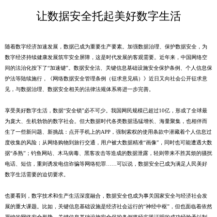
让数据安全托起美好数字生活
随着数字经济加速发展，数据已成为重要生产要素。加强数据治理、保护数据安全，为
数字经济持续健康发展筑牢安全屏障，这是时代发展的客观需要。近年来，中国网络空
间的法治化按下了“加速键”。数据安全法、关键信息基础设施安全保护条例、个人信息保
护法等陆续施行，《网络数据安全管理条例（征求意见稿）》近日又向社会公开征求意
见，与数据治理、数据安全相关的法律法规体系将进一步完善。
享受美好数字生活，数据“安全锁”必不可少。我国网民规模已超过10亿，形成了全球最
为庞大、生机勃勃的数字社会。但大数据时代各类数据迅猛增长、海量聚集，也相伴而
生了一些新问题、新挑战：点开手机上的APP，强制索权的使用条款中潜藏着个人信息过
度收集的风险；从网络购物到旅行交通，用户被大数据精准“画像”，同时也可能遭遇大数
据“杀熟”；钓鱼网站、木马病毒、黑客攻击等造成的数据泄露，轻则带来不胜其烦的骚扰
电话、短信，重则诱发电信诈骗等网络犯罪……可以说，数据安全已成为满足人民美好
数字生活需要的迫切要求。
也要看到，数字技术和生产生活深度融合，数据安全也成为事关国家安全与经济社会发
展的重大课题。比如，关键信息基础设施是经济社会运行的“神经中枢”，但也面临着依然