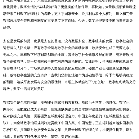
严峻的网络安全形势。关键信息基础设施安全保护条例将经实践证明的成功经验予以制
度化提升，数字生活的“基础设施”有了更坚实的法治保障。再比如，大量数据频繁跨境流
动带来了对数字治理能力的考验，更关乎国家安全、公共利益和个人权利，建立和完善
数据跨境安全管理相关制度的重要意义不言而喻。今天，数字治理需要不断向着更深处
延伸。
安全是发展的前提，发展是安全的基础。没有数据安全，数字经济的发展、数字社会的
运行将失去防火墙；没有数字经济与数字社会的蓬勃发展，数据安全也成了无源之水、
无本之木。厚植数字经济创新创造的土壤，营造数字社会健康发展的环境，离不开数据
安全高效流动，这一切都有赖于规范有序的法治护航。实践证明，当法律法规或执法监
管存在薄弱环节，市场就容易掉入野蛮生长的发展陷阱，侵蚀产业长期健康发展的基
础，破坏数字生活的安定有序；当我们坚持把法治作为基础性手段，给予市场明确稳定
的预期，达成平衡发展与安全的最优解，市场主体就会吃下“定心丸”，数字红利就能充分
释放，数字生活将更加美好。
数据安全是全球性问题，没有哪个国家可独善其身。放眼当今世界，信息化、数字化、
网络化、智能化已成大势所趋，但规则缺失是当前全球数字治理领域面临的突出挑战。
应对数据安全风险，需要凝聚全球数字治理合力。中国去年发起的《全球数据安全倡
议》，为全球数字治理规则制定贡献了中国方案、中国智慧，正在得到越来越多国家的
积极回应。共商应对数据安全风险之策，共谋全球数字治理之道，才能抓住机遇、应对
挑战，共创数字时代更加安全、繁荣、美好的未来。