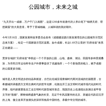
公园城市，未来之城
“九天开出一成都，万户千门入画图”，这是1200多年前唐代诗人李白笔下“锦绣天府、理
想家园”的大美意境，寄予了景城相融、人城和谐的美好期许。
今年3月16日，国家发展和改革委员会发布《成都建设践行新发展理念的公园城市示范区
总体方案》，绘定一个国家级示范区蓝图。如今成都，长达1.69万公里的“天府绿道”体系
正在建设——
贯穿全域的“天府绿道”串联起一个个开放的公园，山地、森林、湖泊、田园等多种景观叠
加，为市民日常运动和专业户外赛事提供了优越场所；一个个新场景的植入，赋予成都
的公园更多功能。
城市是人类文明进步的结晶和摇篮，古巴比伦城呈现青铜时代两河流域的壮丽图景，古
希腊城邦承载西方文明古典时代的哲学光辉，伦敦拉开工业文明时代城市现代化的时代
序幕，纽约探索塑造后工业文明时代新型城市形态，我国历史上也涌现出刻满古老甲骨
文字的“殷都”、辉映锦绣盛唐气象的长安、见证千年风流繁华的北京、穿越近代跌宕沉浮
的上海、傲立改革开放潮头的深圳等独具中国特色、承载中华文明的城市。