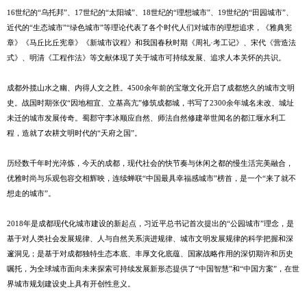
16世纪的“乌托邦”、17世纪的“太阳城”、18世纪的“理想城市”、19世纪的“田园城市”、
近代的“生态城市”“绿色城市”等理论代表了各个时代人们对城市的理想追求，《雅典宪
章》《马丘比丘宪章》《新城市议程》和我国春秋时期《周礼·考工记》、宋代《营造法
式》、明清《工程作法》等文献体现了关于城市可持续发展、追求人本关怀的共识。
成都外揽山水之幽、内得人文之胜。4500余年前的宝墩文化开启了成都悠久的城市文明
史。战国时期张仪“因地相宜、立基高亢”修筑成都城，书写了2300余年城名未改、城址
未迁的城市发展传奇。蜀郡守李冰顺应自然、师法自然修建举世闻名的都江堰水利工
程，造就了农耕文明时代的“天府之国”。
历经数千年时光淬炼，今天的成都，现代社会的快节奏与休闲之都的慢生活完美融合，
优雅时尚与乐观包容交相辉映，连续蝉联“中国最具幸福感城市”榜首，是一个“来了就不
想走的城市”。
2018年是成都现代化城市建设的新起点，习近平总书记首次提出的“公园城市”理念，是
基于对人类社会发展规律、人与自然关系演进规律、城市文明发展规律的科学把握和深
邃洞见；是基于对成都独特生态本底、丰厚文化底蕴、国家战略作用的深切期许和历史
嘱托，为全球城市面向未来探索可持续发展新形态提供了“中国智慧”和“中国方案”，在世
界城市规划建设史上具有开创性意义。