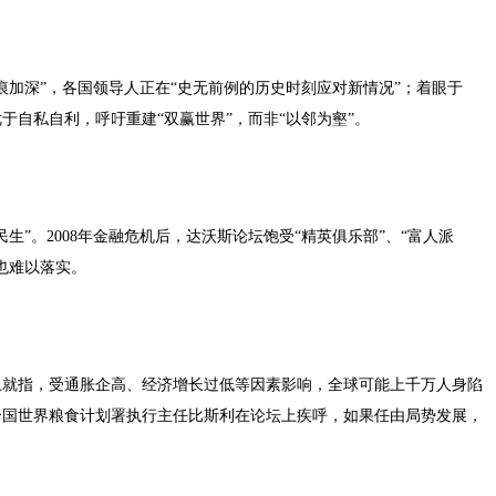
痕加深”，各国领导人正在“史无前例的历史时刻应对新情况”；着眼于
自私自利，呼吁重建“双赢世界”，而非“以邻为壑”。
”。2008年金融危机后，达沃斯论坛饱受“精英俱乐部”、“富人派
也难以落实。
上就指，受通胀企高、经济增长过低等因素影响，全球可能上千万人身陷
合国世界粮食计划署执行主任比斯利在论坛上疾呼，如果任由局势发展，