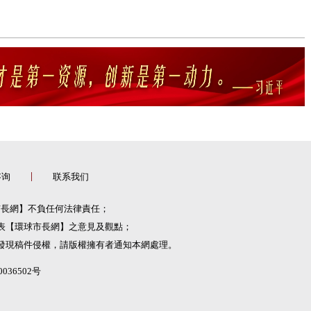
咨询
联系我们
市長網】不負任何法律責任；
表【環球市長網】之意見及觀點；
發現稿件侵權，請版權擁有者通知本網處理。
036502号