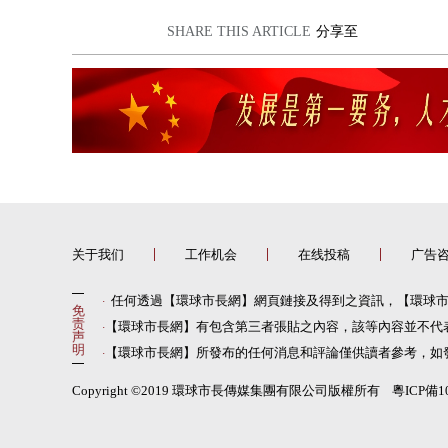
SHARE THIS ARTICLE
分享至
关于我们
工作机会
在线投稿
广告
任何透過【環球市長網】網頁鏈接及得到之資訊，【環球
·
免
责
【環球市長網】有包含第三者張貼之內容，該等內容並不代
·
声
明
【環球市長網】所發布的任何消息和評論僅供讀者參考，如
·
Copyright ©2019 環球市長傳媒集團有限公司版權所有 粵ICP備10