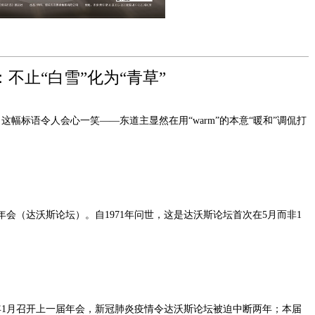
不止“白雪”化为“青草”
论坛会场，这幅标语令人会心一笑——东道主显然在用“warm”的本意“暖和”调侃打
坛年会（达沃斯论坛）。自1971年问世，这是达沃斯论坛首次在5月而非1
年1月召开上一届年会，新冠肺炎疫情令达沃斯论坛被迫中断两年；本届