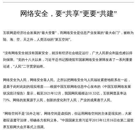
网络安全，要“共享”更要“共建”
互联网是经济社会发展的“最大变量”，而网络安全是信息产业发展的“最大命门”，被称为
陆、海、空、天之外，人类活动的“第五空间”。
“没有网络安全就没有国家安全，就没有经济社会稳定运行，广大人民群众利益也难以得
到保障。”党的十八大以来，习近平总书记围绕筑牢国家网络安全屏障发表了一系列重要
论述，“人民”二字贯穿始终。
网络安全为人民，网络安全靠人民。之所以把网络安全与人民福祉紧密地联系在一起，
是基于此时此刻的现实维度——根据中国互联网络信息中心发布的《中国互联网络发展
状况统计报告》显示，截至2021年12月，我国网民规模达10.32亿，互联网普及率达
73%。网络的发展源于人民，创新的变化利于人民，产业的成果惠于人民。
“网络空间不是‘法外之地’。网络空间是虚拟的，但运用网络空间的主体是现实的，大家
都应该遵守法律，明确各方权利义务。”中国国家主席习近平2015年12月16日在第二届世
界互联网大会开幕式上强调。