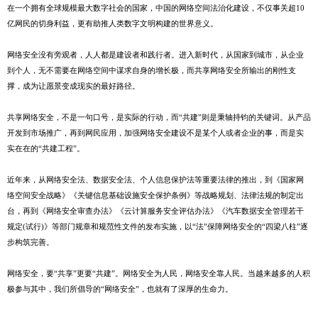
在一个拥有全球规模最大数字社会的国家，中国的网络空间法治化建设，不仅事关超10
亿网民的切身利益，更有助推人类数字文明构建的世界意义。
网络安全没有旁观者，人人都是建设者和践行者。进入新时代，从国家到城市，从企业
到个人，无不需要在网络空间中谋求自身的增长极，而共享网络安全所输出的刚性支
撑，成为让愿景变成现实的最好路径。
共享网络安全，不是一句口号，是实际的行动，而“共建”则是秉轴持钧的关键词。从产品
开发到市场推广，再到网民应用，加强网络安全建设不是某个人或者企业的事，而是实
实在在的“共建工程”。
近年来，从网络安全法、数据安全法、个人信息保护法等重要法律的推出，到《国家网
络空间安全战略》《关键信息基础设施安全保护条例》等战略规划、法律法规的制定出
台，再到《网络安全审查办法》《云计算服务安全评估办法》《汽车数据安全管理若干
规定(试行)》等部门规章和规范性文件的发布实施，以“法”保障网络安全的“四梁八柱”逐
步构筑完善。
网络安全，要“共享”更要“共建”。网络安全为人民，网络安全靠人民。当越来越多的人积
极参与其中，我们所倡导的“网络安全”，也就有了深厚的生命力。