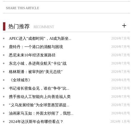
SHARE THIS ARTICLE
热门推荐
RECOMMENT
APEC进入“成都时间”，AI成为新坐...
2026年7月号
鹿特丹：一个港口的清醒与困境
2026年7月号
悉尼未来10年经济发展路径
2026年7月号
东北小城，杀进商业航天“卡位”战
2026年7月号
格林斯潘：被审判的“美元总统”
2026年7月号
《全球城市》
2026年6月号
书记省长密集会见，谁在“争夺”比...
2026年7月号
携手推动人工智能向上向善造福人类
2026年7月号
“义乌发展经验”为全球普惠贸易提...
2026年7月号
油画家马玉如：外面太吵闹了，我想...
2026年6月号
2024年达沃斯年会有哪些看点？
2024年 1月号