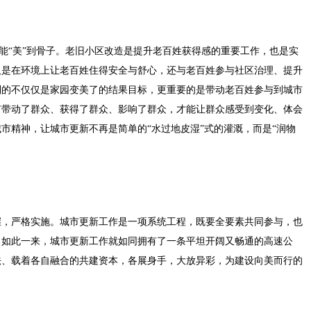
才能“美”到骨子。老旧小区改造是提升老百姓获得感的重要工作，也是实
仅是在环境上让老百姓住得安全与舒心，还与老百姓参与社区治理、提升
到的不仅仅是家园变美了的结果目标，更重要的是带动老百姓参与到城市
有带动了群众、获得了群众、影响了群众，才能让群众感受到变化、体会
市精神，让城市更新不再是简单的“水过地皮湿”式的灌溉，而是“润物
握，严格实施。城市更新工作是一项系统工程，既要全要素共同参与，也
。如此一来，城市更新工作就如同拥有了一条平坦开阔又畅通的高速公
法、载着各自融合的共建资本，各展身手，大放异彩，为建设向美而行的