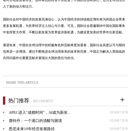
者向主动塑造者转变。这种角色的转变不仅彰显了中国的自信和决心，也为全球治理注
入了新的动力和活力。
国际社会对中国经济的发展充满信心，认为中国经济的持续稳定增长将为跨国企业带来
更多发展机遇，为世界经济注入信心与力量。可见，国际社会普遍期待中国在国际事务
中发挥更大作用，不断以新发展为世界提供新机遇，为建设更加美好世界作出新贡献。
展望未来，中国在全球治理中的积极角色和贡献将更加显著，国际社会高度认可与期待
也将进一步增强。通过不断推进全球治理体系的改革和完善，中国正为解决人类面临的
共同问题作出重要贡献并展现出大国的责任与担当。
SHARE THIS ARTICLE
热门推荐
RECOMMENT
APEC进入“成都时间”，AI成为新坐...
2026年7月号
鹿特丹：一个港口的清醒与困境
2026年7月号
悉尼未来10年经济发展路径
2026年7月号