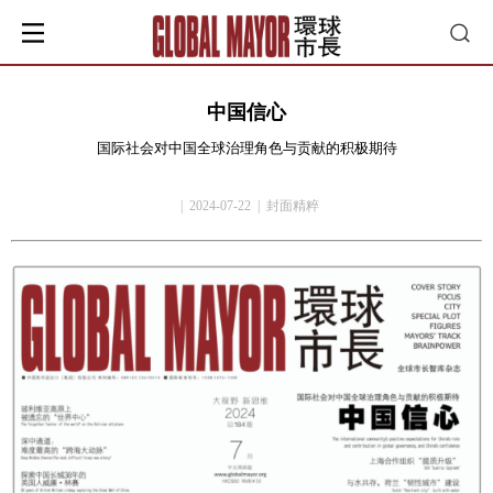
中国信心
国际社会对中国全球治理角色与贡献的积极期待
| 2024-07-22 | 封面精粹