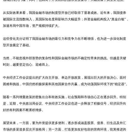
从实际效果来看，我国金融市场的制度型开放已经取得了显著成效。近年来，我国债券
被国际主流指数纳入，其国际知名度和影响力大幅提升；外资金融机构投入“真金白银”，
加速布局中国市场，资产规模持续扩大。
这些变化充分证明了我国金融市场的吸引力和竞争力在不断增强，也为进一步深化制度
型开放奠定了基础。
当然，不能忽视外部形势的复杂性和国际金融市场的不确定性带来的挑战。但越是关键
时刻，越要坚定信心、迎难而上。
中央经济工作会议提出的扩大自主开放、单边开放政策，展现出巨大的开放决心。面对
困难和挑战，中国仍然积极探索和其他国家合作共赢，成为动荡国际环境下的“稳定器”。
随着一系列增量政策的密集出台和有效实施，社会预期和市场信心正在逐步回升。特别
是，近期，中央政治局会议、中央经济工作会议也进一步释放了积极信号，经济回升向
好的有利因素不断累积增多。
展望未来，一方面，要为外资提供更多便利，逐步形成涵盖股票、债券、衍生品及外汇
市场的多渠道多层次开放格局；另一方面，打造更加友好包容的营商环境，统筹推进跨