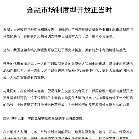
金融市场制度型开放正当时
近期，人民银行与外汇局相继发声，明确表达了有序推进金融服务业和金融市场制度型
开放的决心，特别是外汇局强调支持中长期资本入市，这一信号不言而喻。
当前，我国金融市场的制度型开放正处于历史转折点，拥有前所未有的机遇与挑战。
开放的优势显而易见，一方面可以吸引更多的外资进入我国金融市场，增加金融市场的
流动性和活力。另一方面，还可以促进跨境贸易和投融资便利化，提升人民币的国际地
位，为稳外贸提供有力支撑。
与此同时，在全球经济低迷、贸易保护主义抬头的背景下，我国金融市场的制度型开放
更显得难能可贵。这不仅展现了中国作为负责任大国的担当，也向世界传递了一个明确
的信号：中国将坚定不移地推进改革开放，为全球经济的复苏和增长贡献自己的力量。
自2018年以来，中国金融制度型开放的步伐明显加快。
在市场准入方面，打破了外资持股比例的限制，放宽甚至取消了银行、证券、保险等多
领域的准入门槛；同时，也精简了外资机构的股东资质要求，大幅拓展了其业务范围。