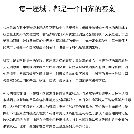
每一座城，都是一个国家的答案
如果你曾在某个黄昏登上纽约洛克菲勒中心的观景台，俯瞰曼哈顿鳞次栉比的天际线；
或是在上海外滩凭栏远眺，看陆家嘴的灯火与黄浦江的波光交相辉映；又或是漫步于巴
黎塞纳河畔，聆听圣母院的钟声与左岸咖啡馆的低语——你一定会感受到：每一座伟大
的城市，都是一个国家最生动的表情，也是一个时代最精准的坐标。
城市，是文明最集中的呈现。它用摩天楼的高度丈量经济的雄心，用博物馆的密度标注
文化的厚度，用地铁的里程串联民生的温度。从伦敦金融城的资本脉动，到深圳南山的
创新浪潮；从东京银座的商业繁华，到班加罗尔的数字风暴——城市的每一次呼吸，都
与国家的命运同频共振。读懂一座城，便读懂了一个国家的来路与前程。
今天的城市文明，正在成为国家发展最前沿的试验场。当赫尔辛基将碳中和目标写入城
市基因，当新加坡用垂直森林重新定义“花园城市”，当旧金山湾区以人工智能重塑产业形
态，这些城市不仅是本国发展的引擎，更是全球趋势的策源地。它们像一面面镜子，映
照出不同国家应对挑战的智慧：柏林对历史伤痛的坦诚与再造，展现了德国如何将记忆
转化为秩序的力量；迪拜在沙漠中的极限挑战，折射出阿联酋从资源依赖向多元创新的
果敢跃迁。城市，是国家在全球舞台上最直接的竞争力代言。