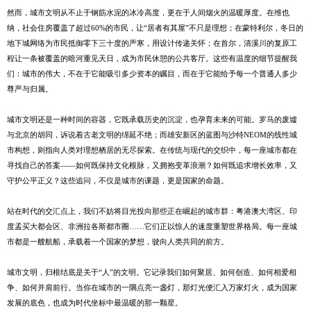
然而，城市文明从不止于钢筋水泥的冰冷高度，更在于人间烟火的温暖厚度。在维也
纳，社会住房覆盖了超过60%的市民，让“居者有其屋”不只是理想；在蒙特利尔，冬日的
地下城网络为市民抵御零下三十度的严寒，用设计传递关怀；在首尔，清溪川的复原工
程让一条被覆盖的暗河重见天日，成为市民休憩的公共客厅。这些有温度的细节提醒我
们：城市的伟大，不在于它能吸引多少资本的瞩目，而在于它能给予每一个普通人多少
尊严与归属。
城市文明还是一种时间的容器，它既承载历史的沉淀，也孕育未来的可能。罗马的废墟
与北京的胡同，诉说着古老文明的绵延不绝；而雄安新区的蓝图与沙特NEOM的线性城
市构想，则指向人类对理想栖居的无尽探索。在传统与现代的交织中，每一座城市都在
寻找自己的答案——如何既保持文化根脉，又拥抱变革浪潮？如何既追求增长效率，又
守护公平正义？这些追问，不仅是城市的课题，更是国家的命题。
站在时代的交汇点上，我们不妨将目光投向那些正在崛起的城市群：粤港澳大湾区、印
度孟买大都会区、非洲拉各斯都市圈……它们正以惊人的速度重塑世界格局。每一座城
市都是一艘航船，承载着一个国家的梦想，驶向人类共同的前方。
城市文明，归根结底是关于“人”的文明。它记录我们如何聚居、如何创造、如何相爱相
争、如何并肩前行。当你在城市的一隅点亮一盏灯，那灯光便汇入万家灯火，成为国家
发展的底色，也成为时代坐标中最温暖的那一颗星。