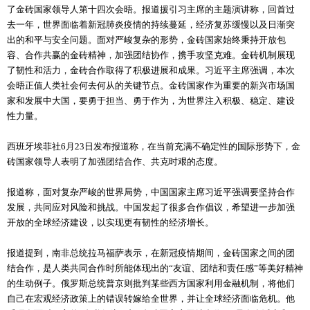
了金砖国家领导人第十四次会晤。报道援引习主席的主题演讲称，回首过
去一年，世界面临着新冠肺炎疫情的持续蔓延，经济复苏缓慢以及日渐突
出的和平与安全问题。面对严峻复杂的形势，金砖国家始终秉持开放包
容、合作共赢的金砖精神，加强团结协作，携手攻坚克难。金砖机制展现
了韧性和活力，金砖合作取得了积极进展和成果。习近平主席强调，本次
会晤正值人类社会何去何从的关键节点。金砖国家作为重要的新兴市场国
家和发展中大国，要勇于担当、勇于作为，为世界注入积极、稳定、建设
性力量。
西班牙埃菲社6月23日发布报道称，在当前充满不确定性的国际形势下，金
砖国家领导人表明了加强团结合作、共克时艰的态度。
报道称，面对复杂严峻的世界局势，中国国家主席习近平强调要坚持合作
发展，共同应对风险和挑战。中国发起了很多合作倡议，希望进一步加强
开放的全球经济建设，以实现更有韧性的经济增长。
报道提到，南非总统拉马福萨表示，在新冠疫情期间，金砖国家之间的团
结合作，是人类共同合作时所能体现出的“友谊、团结和责任感”等美好精神
的生动例子。俄罗斯总统普京则批判某些西方国家利用金融机制，将他们
自己在宏观经济政策上的错误转嫁给全世界，并让全球经济面临危机。他