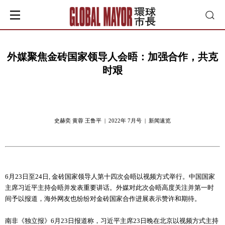
外媒聚焦金砖国家领导人会晤：加强合作，共克
时艰
史赫奕 黄蓉 王鲁平 | 2022年 7月号 | 新闻速览
6月23日至24日, 金砖国家领导人第十四次会晤以视频方式举行。中国国家
主席习近平主持会晤并发表重要讲话。外媒对此次会晤高度关注并第一时
间予以报道，海外网友也纷纷对金砖国家合作进展表示赞许和期待。
南非《独立报》6月23日报道称，习近平主席23日晚在北京以视频方式主持