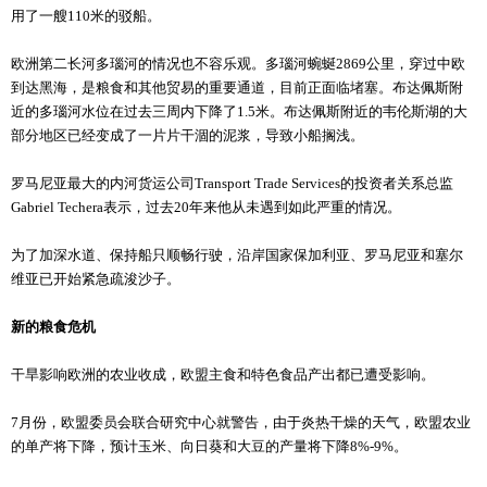
用了一艘110米的驳船。
欧洲第二长河多瑙河的情况也不容乐观。多瑙河蜿蜒2869公里，穿过中欧
到达黑海，是粮食和其他贸易的重要通道，目前正面临堵塞。布达佩斯附
近的多瑙河水位在过去三周内下降了1.5米。布达佩斯附近的韦伦斯湖的大
部分地区已经变成了一片片干涸的泥浆，导致小船搁浅。
罗马尼亚最大的内河货运公司Transport Trade Services的投资者关系总监
Gabriel Techera表示，过去20年来他从未遇到如此严重的情况。
为了加深水道、保持船只顺畅行驶，沿岸国家保加利亚、罗马尼亚和塞尔
维亚已开始紧急疏浚沙子。
新的粮食危机
干旱影响欧洲的农业收成，欧盟主食和特色食品产出都已遭受影响。
7月份，欧盟委员会联合研究中心就警告，由于炎热干燥的天气，欧盟农业
的单产将下降，预计玉米、向日葵和大豆的产量将下降8%-9%。