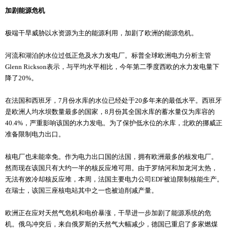
加剧能源危机
极端干旱威胁以水资源为主的能源利用，加剧了欧洲的能源危机。
河流和湖泊的水位过低正危及水力发电厂。标普全球欧洲电力分析主管
Glenn Rickson表示，与平均水平相比，今年第二季度西欧的水力发电量下
降了20%。
在法国和西班牙，7月份水库的水位已经处于20多年来的最低水平。西班牙
是欧洲人均水坝数量最多的国家，8月份其全国水库的蓄水量仅为库容的
40.4%，严重影响该国的水力发电。为了保护低水位的水库，北欧的挪威正
准备限制电力出口。
核电厂也未能幸免。作为电力出口国的法国，拥有欧洲最多的核发电厂。
然而现在该国只有大约一半的核反应堆可用。由于罗纳河和加龙河太热，
无法有效冷却核反应堆，本周，法国主要电力公司EDF被迫限制核能生产。
在瑞士，该国三座核电站其中之一也被迫削减产量。
欧洲正在应对天然气危机和电价暴涨，干旱进一步加剧了能源系统的危
机。俄乌冲突后，来自俄罗斯的天然气大幅减少，德国已重启了多家燃煤