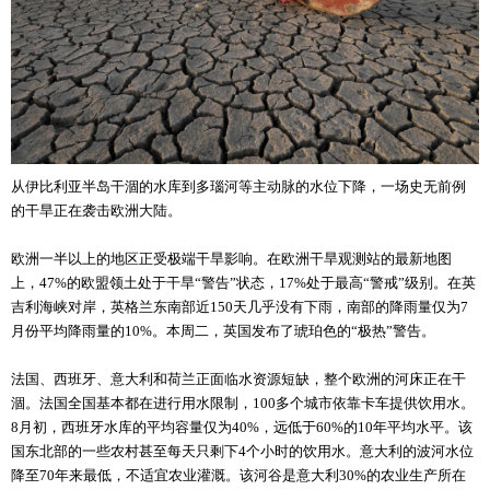
从伊比利亚半岛干涸的水库到多瑙河等主动脉的水位下降，一场史无前例
的干旱正在袭击欧洲大陆。
欧洲一半以上的地区正受极端干旱影响。在欧洲干旱观测站的最新地图
上，47%的欧盟领土处于干旱“警告”状态，17%处于最高“警戒”级别。在英
吉利海峡对岸，英格兰东南部近150天几乎没有下雨，南部的降雨量仅为7
月份平均降雨量的10%。本周二，英国发布了琥珀色的“极热”警告。
法国、西班牙、意大利和荷兰正面临水资源短缺，整个欧洲的河床正在干
涸。法国全国基本都在进行用水限制，100多个城市依靠卡车提供饮用水。
8月初，西班牙水库的平均容量仅为40%，远低于60%的10年平均水平。该
国东北部的一些农村甚至每天只剩下4个小时的饮用水。意大利的波河水位
降至70年来最低，不适宜农业灌溉。该河谷是意大利30%的农业生产所在