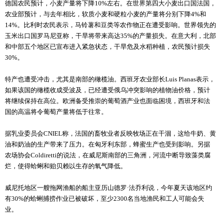
德国农民预计，小麦产量将下降10%左右。在世界第四大小麦出口国法国，
农业部预计，与去年相比，软质小麦和硬粒小麦的产量将分别下降4%和
14%。比利时农民表示，马铃薯和豆类等农作物正在遭受影响。世界领先的
玉米出口国罗马尼亚称，干旱将带来高达35%的产量损失。在意大利，北部
和中部五个地区已宣布进入紧急状态，干旱危及水稻种植，农民预计损失
30%。
特产也遭受冲击，尤其是南部的橄榄油。西班牙农业部长Luis Planas表示，
如果该国的橄榄收成受波及，已经遭受俄乌冲突影响的植物油价格，预计
将继续保持在高位。欧洲备受推崇的葡萄酒产业也面临困境，西班牙和法
国的高温将令葡萄产量将低于往常。
据乳业委员会CNIEL称，法国的畜牧业者反映牧场正在干涸，这给牛奶、黄
油和奶油的生产带来了压力。在匈牙利东部，蜂蜜生产也受到影响。另据
农场协会Coldiretti的说法，在威尼斯南部的三角洲，河流中断导致藻类腐
烂，使得蛤蜊和贻贝赖以生存的氧气降低。
威尼托地区一艘拖网渔船的船主亚历山德罗·法乔利说，今年夏天该地区约
有30%的蛤蜊捕捞作业已被破坏，至少2300名当地渔民和工人可能会失
业。