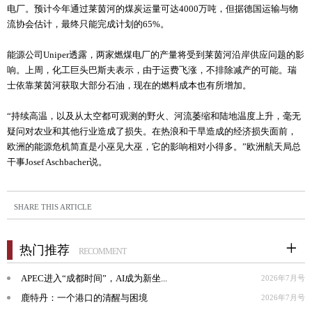
电厂。预计今年通过莱茵河的煤炭运量可达4000万吨，但据德国运输与物
流协会估计，最终只能完成计划的65%。
能源公司Uniper透露，两家燃煤电厂的产量将受到莱茵河沿岸供应问题的影
响。上周，化工巨头巴斯夫表示，由于运费飞涨，不排除减产的可能。瑞
士依靠莱茵河获取大部分石油，现在的燃料成本也有所增加。
“持续高温，以及从太空都可观测的野火、河流萎缩和陆地温度上升，毫无
疑问对农业和其他行业造成了损失。在热浪和干旱造成的经济损失面前，
欧洲的能源危机简直是小巫见大巫，它的影响相对小得多。”欧洲航天局总
干事Josef Aschbacher说。
SHARE THIS ARTICLE
热门推荐
RECOMMENT
APEC进入“成都时间”，AI成为新坐...
2026年7月号
鹿特丹：一个港口的清醒与困境
2026年7月号