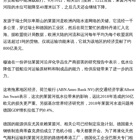
分货船都不能满载航行。8月10日，相关部门预测，12日清晨，莱茵河考布
河段的水位可能降至40厘米以下，之后几天还会继续下降。
发源于瑞士阿尔卑斯山的莱茵河是欧洲内陆水道网络的关键。它流经一千
多公里，穿过瑞士和德国的工业区，然后在荷兰繁忙的鹿特丹港汇入北
海。据欧盟统计局数据，欧洲大陆的河流和运河每年平均为每个欧盟居民
运送超过1吨的货物。仅就运输功能来说，它就为该地区的经济贡献了约
800亿美元。
穆迪在一份评估莱茵河沿岸化学品生产商损害的研究报告中表示，低水位
降低了驳船沿河运输原材料和制成品的能力，给供应链带来了进一步的压
力。
这将拖累地区经济。荷兰银行 (ABN Amro Bank NV) 的交通经济学家Albert
Jan Swart表示，这次的莱茵河低水位带来的影响，远比2018年造成的50亿
欧元的损失更严重。另据基尔世界经济研究所，2018年莱茵河水道问题将
德国GDP增长拉低了约0.4%。
德国的能源供应尤其依赖莱茵河。相关公司已经制定应急计划。德国最大
钢铁制造商蒂森克虏伯成立了危机小组，每天都要开会。为了将液化天然
气顺利运输到莱茵河北部的路德维希港工厂，德国化工企业巴斯夫专门租