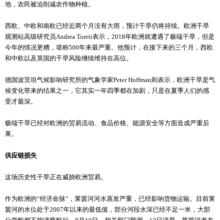
地，农民被迫削减农作物种植。
西欧、中欧和南欧已经近两个月没有大雨，预计干旱仍将持续。欧洲干旱
观测站高级研究员Andrea Toreti表示，2018年欧洲就遭遇了极端干旱，但是
今年的情况更糟，堪称500年来最严重。他预计，在接下来的三个月，西欧
和中欧以及英国的干旱风险继续维持在高位。
德国波茨坦气候影响研究所的气象学家Peter Hoffman则表示，欧洲干旱是气
候变化带来的结果之一，它其实一年四季都在加剧，只是在夏季人们的感
受才最深。
极端干旱已经对欧洲的贸易流动、食品价格、能源安全等方面造成严重后
果。
供应链损失
这场历史性干旱正在威胁欧洲贸易。
作为欧洲的“经济命脉”，莱茵河河水蒸发严重，已经影响货物运输。目前莱
茵河的水位处于2007年以来的最低值，部分河段水深已经不足一米，大部