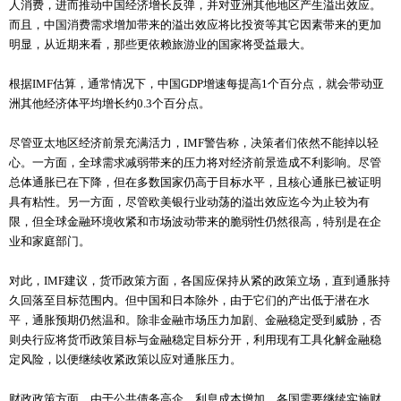
人消费，进而推动中国经济增长反弹，并对亚洲其他地区产生溢出效应。
而且，中国消费需求增加带来的溢出效应将比投资等其它因素带来的更加
明显，从近期来看，那些更依赖旅游业的国家将受益最大。
根据IMF估算，通常情况下，中国GDP增速每提高1个百分点，就会带动亚
洲其他经济体平均增长约0.3个百分点。
尽管亚太地区经济前景充满活力，IMF警告称，决策者们依然不能掉以轻
心。一方面，全球需求减弱带来的压力将对经济前景造成不利影响。尽管
总体通胀已在下降，但在多数国家仍高于目标水平，且核心通胀已被证明
具有粘性。另一方面，尽管欧美银行业动荡的溢出效应迄今为止较为有
限，但全球金融环境收紧和市场波动带来的脆弱性仍然很高，特别是在企
业和家庭部门。
对此，IMF建议，货币政策方面，各国应保持从紧的政策立场，直到通胀持
久回落至目标范围内。但中国和日本除外，由于它们的产出低于潜在水
平，通胀预期仍然温和。除非金融市场压力加剧、金融稳定受到威胁，否
则央行应将货币政策目标与金融稳定目标分开，利用现有工具化解金融稳
定风险，以便继续收紧政策以应对通胀压力。
财政政策方面，由于公共债务高企、利息成本增加，各国需要继续实施财