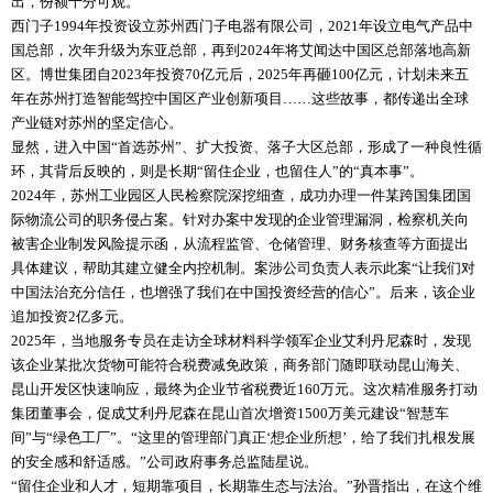
出，份额十分可观。
西门子1994年投资设立苏州西门子电器有限公司，2021年设立电气产品中
国总部，次年升级为东亚总部，再到2024年将艾闻达中国区总部落地高新
区。博世集团自2023年投资70亿元后，2025年再砸100亿元，计划未来五
年在苏州打造智能驾控中国区产业创新项目……这些故事，都传递出全球
产业链对苏州的坚定信心。
显然，进入中国“首选苏州”、扩大投资、落子大区总部，形成了一种良性循
环，其背后反映的，则是长期“留住企业，也留住人”的“真本事”。
2024年，苏州工业园区人民检察院深挖细查，成功办理一件某跨国集团国
际物流公司的职务侵占案。针对办案中发现的企业管理漏洞，检察机关向
被害企业制发风险提示函，从流程监管、仓储管理、财务核查等方面提出
具体建议，帮助其建立健全内控机制。案涉公司负责人表示此案“让我们对
中国法治充分信任，也增强了我们在中国投资经营的信心”。后来，该企业
追加投资2亿多元。
2025年，当地服务专员在走访全球材料科学领军企业艾利丹尼森时，发现
该企业某批次货物可能符合税费减免政策，商务部门随即联动昆山海关、
昆山开发区快速响应，最终为企业节省税费近160万元。这次精准服务打动
集团董事会，促成艾利丹尼森在昆山首次增资1500万美元建设“智慧车
间”与“绿色工厂”。“这里的管理部门真正‘想企业所想’，给了我们扎根发展
的安全感和舒适感。”公司政府事务总监陆星说。
“留住企业和人才，短期靠项目，长期靠生态与法治。”孙晋指出，在这个维