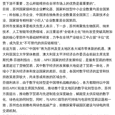
责下游不重要，怎么样能维持在全球市场上的优势是最重要的”。
目前，苏州国家级科技企业孵化器、国家科技型中小企业数量均居全国第
一；科创板上市企业、中国潜在独角兽企业数量居全国第三；高新技术企
业、国家级专精特新“小巨人”企业数量居全国第四。
苏州市发展改革委相关负责人表示，下一步，苏州将聚焦生物医药、纳米
技术、人工智能等优势领域，从注重追求“全链本土化”转向攻坚突破高附加
值的核心零部件与基础材料研发，力争在全球产业链分工中占据“卡位”优
势，成为亚太“不可替代的供应链枢纽”。
在这方面，APEC“中国年”将为苏州及亚太地区各大城市带来新的机遇。澳
大利亚国立大学荣休教授、澳大利亚太平洋经济合作委员会前副主席克里
斯托弗·芬德利指出，当前，APEC国家的经济发展特征，是服务贸易的增长
速度超过了货物贸易，其中数字经济的发展极大地促进了贸易一体化，并
缩小了新兴经济体和发达国家的差距。但是，各国对数字经济的监管和扶
持政策差异较大，尚未形成有效的区域合作。
芬德利表示，由于数字化转型是中国增长战略的核心，各方都期待以中国
担任APEC轮值主席国为契机，推动整个亚太地区的数字化转型合作。苏州
方面提出，推动数字贸易与先进制造业深度融合，赋能亚太供应链的数字
化、绿色化协同转型。同时，与APEC倡导的可持续与包容性贸易议题相一
致，苏州也在前瞻布局绿色低碳产业，前瞻探索零碳园区建设与绿电跨境
交易机制。