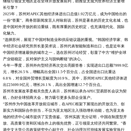
继续引领亚太地区走在全球开放发展前列，助推亚太成为世界经济主要增
长引擎？
2025年，苏州对APEC其他经济体进出口总值1.92万亿元，成为中国给出的
一份“答案”。商务部新闻发言人何咏前说，苏州是著名的历史文化名城，也
是中国对外开放的前沿重镇，既有厚重的历史积淀，也充满现代化、国际
化魅力。
“选择苏州，展现了中国对制造业和供应链议题的重视。”韩国经济学家、韩
中经济社会研究所所长姜昊求说，苏州代表智能制造和出口，也是近年来
中国经济增速最快的城市之一，选在苏州讨论经贸，彰显了中方“维护全球
产业链稳定，反对保护主义与脱钩断链”的决心。
今年一季度，苏州外向型经济再次交出亮眼答卷：实现进出口总额7999.9亿
元，增长26.5％，增幅高出全国11.5个百分点，占全国进出口比重达
6.8％，对全国外贸增长贡献度为10.9％。其中，苏州对APEC其他经济体进
出口5699.9亿元，增长26.1％，高出全国增速12.7个百分点。
苏州市发展改革委相关负责人表示，苏州将以承办APEC贸易部长会议为契
机，办好全球招商大会，努力吸引更多头部企业落户。
“苏州作为中国改革开放前沿城市，在APEC框架下展现出的开放活力、创
新实力和国际合作担当，不仅为亚太地区注入强劲增长动能，也为亚太各
地的经济中心城市提供了宝贵借鉴。‘苏州实践’充分证明，中国在制度型开
放、高质量引资和区域合作上的领先优势，正引领亚太经济共同繁荣。”香
港中文大学公共政策研究中心副主任、社会治理与可持续发展实验室执行