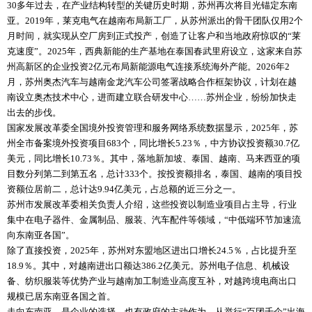
30多年过去，在产业结构转型的关键历史时期，苏州再次将目光锚定东南
亚。2019年，莱克电气在越南布局新工厂，从苏州派出的骨干团队仅用2个
月时间，就实现从空厂房到正式投产，创造了让客户和当地政府惊叹的“莱
克速度”。2025年，西典新能的生产基地在泰国春武里府设立，这家来自苏
州高新区的企业投资2亿元布局新能源电气连接系统海外产能。2026年2
月，苏州奥杰汽车与越南金龙汽车公司签署战略合作框架协议，计划在越
南设立奥杰技术中心，进而建立联合研发中心……苏州企业，纷纷加快走
出去的步伐。
国家发展改革委全国境外投资管理和服务网络系统数据显示，2025年，苏
州全市备案境外投资项目683个，同比增长5.23％，中方协议投资额30.7亿
美元，同比增长10.73％。其中，落地新加坡、泰国、越南、马来西亚的项
目数分列第二到第五名，总计333个。按投资额排名，泰国、越南的项目投
资额位居前二，总计达9.94亿美元，占总额的近三分之一。
苏州市发展改革委相关负责人介绍，这些投资以制造业项目占主导，行业
集中在电子器件、金属制品、服装、汽车配件等领域，“中低端环节加速流
向东南亚各国”。
除了直接投资，2025年，苏州对东盟地区进出口增长24.5％，占比提升至
18.9％。其中，对越南进出口额达386.2亿美元。苏州电子信息、机械设
备、纺织服装等优势产业与越南加工制造业高度互补，对越跨境电商出口
规模已居东南亚各国之首。
走向东南亚，是企业的选择，也有政府的主动作为。从举行“百团千企”出海