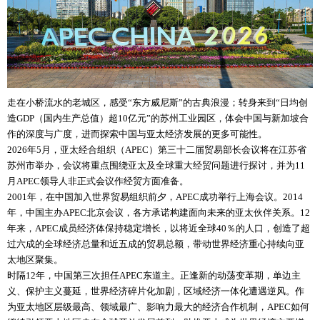
走在小桥流水的老城区，感受“东方威尼斯”的古典浪漫；转身来到“日均创
造GDP（国内生产总值）超10亿元”的苏州工业园区，体会中国与新加坡合
作的深度与广度，进而探索中国与亚太经济发展的更多可能性。
2026年5月，亚太经合组织（APEC）第三十二届贸易部长会议将在江苏省
苏州市举办，会议将重点围绕亚太及全球重大经贸问题进行探讨，并为11
月APEC领导人非正式会议作经贸方面准备。
2001年，在中国加入世界贸易组织前夕，APEC成功举行上海会议。2014
年，中国主办APEC北京会议，各方承诺构建面向未来的亚太伙伴关系。12
年来，APEC成员经济体保持稳定增长，以将近全球40％的人口，创造了超
过六成的全球经济总量和近五成的贸易总额，带动世界经济重心持续向亚
太地区聚集。
时隔12年，中国第三次担任APEC东道主。正逢新的动荡变革期，单边主
义、保护主义蔓延，世界经济碎片化加剧，区域经济一体化遭遇逆风。作
为亚太地区层级最高、领域最广、影响力最大的经济合作机制，APEC如何