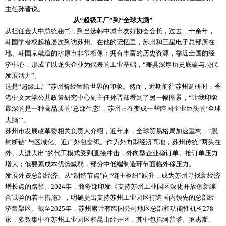
主任孙晋说。
从“超级工厂”到“全球大脑”
从担任金大中总统秘书，到当选韩中城市友好协会会长，过去二十余年，
韩国学者权起植屡次到访苏州。在他的记忆里，苏州和三星电子总部所在
地、韩国京畿道的水原市非常相像：拥有丰富的历史资源，靠近全国的经
济中心，形成了以龙头企业为代表的工业基础，“兼具深厚历史底蕴与现代
发展活力”。
这是“超级工厂”苏州曾经留给世界的印象。然而，近期前往苏州调研时，香
港中文大学公共政策研究中心副主任孙晋却看到了另一幅图景，“让我印象
最深的是一种高品质的‘总部生态’，苏州正在变成一些跨国企业巨头的‘全球
大脑’”。
苏州市发展改革委相关负责人介绍，近年来，全球贸易格局加速重构，“脱
钩断链”与区域化、近岸外包交织。作为外向型经济高地，苏州传统“两头在
外、大进大出”的代工模式受到直接冲击，外向型企业稳订单、抢订单压力
增大；低要素成本优势减弱，部分中低端制造环节面临外移压力。
发展外资总部经济、从“制造节点”向“链主枢纽”跃升，成为苏州寻找新经济
增长点的路径。2024年，商务部印发《支持苏州工业园区深化开放创新综
合试验的若干措施》，明确提出支持苏州工业园区打造国内领先的总部经
济集聚区。截至2025年，苏州累计有跨国公司地区总部和功能性机构278
家，多数集中在苏州工业园区和昆山经开区，其中包括阿普塔、罗杰斯、