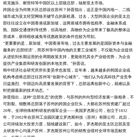
裕克施乐、耐世特等中国区以上层级总部，辐射亚太市场。
跨国企业为何将大区总部设在苏州？孙晋指出，这正是中国内地一、二线
城市成为亚太经贸网络关键节点的新机遇。过去，大型跨国企业的亚太总
部往往设立在中国香港或新加坡，这两座城市拥有低税率、金融体系成
熟、国际交通便利等优势，但高地价、高物价为企业带来了极高的整体运
营成本，获得税收减免等优惠政策的条件也较为苛刻。
“更重要的是，新加坡、中国香港等地，过去主要发展的是国际资本与金融
服务的‘总部经济’，而苏州等中国内地的主要工业城市，不仅能为企业提供
从进驻到长期运营的全周期政策支持，更能依托其全产业链优势，为企业
提供产业集群和研发创新的本地支撑。”孙晋说。
韩中经济社会研究所所长姜昊求也发现，近年来，越来越多的韩国企业或
机构考虑将总部迁往苏州等“创新中心城市”。“他们认为在高科技产业竞争
日益激烈、中国迈向高质量发展的背景下，总部远离创新中心，就难以及
时把握最新的技术动态。”
孙晋指出，这种“总部生态”的优势，与苏州的外向型经济发展一脉相承，不
可割裂。细数将总部落子苏州的跨国企业巨头，大都在苏州投资建厂超过
20年。全球特殊材料研发的领军企业——美国罗杰斯公司，创立于1832
年，于2002年在苏州工业园区建立罗杰斯科技（苏州）有限公司，此后，
公司持续加大投资力度，陆续建设新厂。如今，罗杰斯的亚太区总部及亚
太研发中心均落户苏州，罗杰斯苏州公司的销售业绩对全球市场贡献突