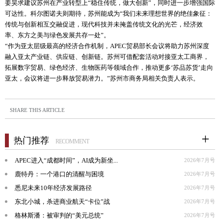
姜昊求建议苏州在产业转型上“稳住传统，做大创新”，同时进一步增强国际
可达性。科尔图诺夫则期待，苏州能成为“我们未来理想世界的绝佳象征：
传统与创新相互交融促进，现代科技并未掩盖传统文化的光芒，经济效
率、东方之美与绿色发展共存一处”。
“作为亚太层级最高的经济合作机制，APEC贸易部长会议将助力苏州深度
融入亚太产业链、供应链、创新链。苏州可借配套活动对接亚太工商界，
拓展数字贸易、绿色经济、生物医药等领域合作，推动更多‘苏品苏货’走向
亚太，会议将进一步释放贸易潜力。”苏州市商务局相关负责人表示。
SHARE THIS ARTICLE
热门推荐
RECOMMENT
APEC进入“成都时间”，AI成为新坐...
2026年7月号
鹿特丹：一个港口的清醒与困境
2026年7月号
悉尼未来10年经济发展路径
2026年7月号
东北小城，杀进商业航天“卡位”战
2026年7月号
格林斯潘：被审判的“美元总统”
2026年7月号