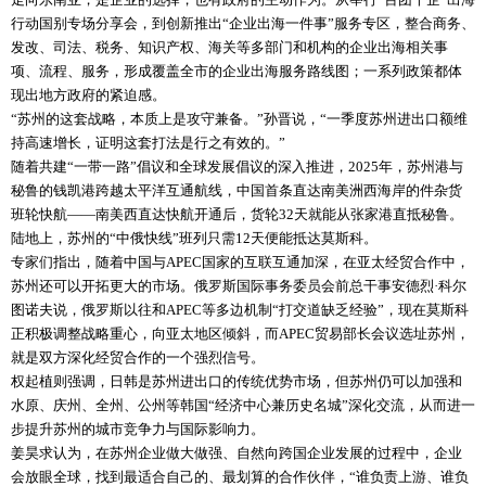
行动国别专场分享会，到创新推出“企业出海一件事”服务专区，整合商务、
发改、司法、税务、知识产权、海关等多部门和机构的企业出海相关事
项、流程、服务，形成覆盖全市的企业出海服务路线图；一系列政策都体
现出地方政府的紧迫感。
“苏州的这套战略，本质上是攻守兼备。”孙晋说，“一季度苏州进出口额维
持高速增长，证明这套打法是行之有效的。”
随着共建“一带一路”倡议和全球发展倡议的深入推进，2025年，苏州港与
秘鲁的钱凯港跨越太平洋互通航线，中国首条直达南美洲西海岸的‌件杂货
班轮快航‌——南美西直达快航开通后，货轮32天就能从张家港直抵秘鲁。
陆地上，苏州的“中俄快线”班列只需12天便能抵达莫斯科。
专家们指出，随着中国与APEC国家的互联互通加深，在亚太经贸合作中，
苏州还可以开拓更大的市场。俄罗斯国际事务委员会前总干事安德烈·科尔
图诺夫说，俄罗斯以往和APEC等多边机制“打交道缺乏经验”，现在莫斯科
正积极调整战略重心，向亚太地区倾斜，而APEC贸易部长会议选址苏州，
就是双方深化经贸合作的一个强烈信号。
权起植则强调，日韩是苏州进出口的传统优势市场，但苏州仍可以加强和
水原、庆州、全州、公州等韩国“经济中心兼历史名城”深化交流，从而进一
步提升苏州的城市竞争力与国际影响力。
姜昊求认为，在苏州企业做大做强、自然向跨国企业发展的过程中，企业
会放眼全球，找到最适合自己的、最划算的合作伙伴，“谁负责上游、谁负