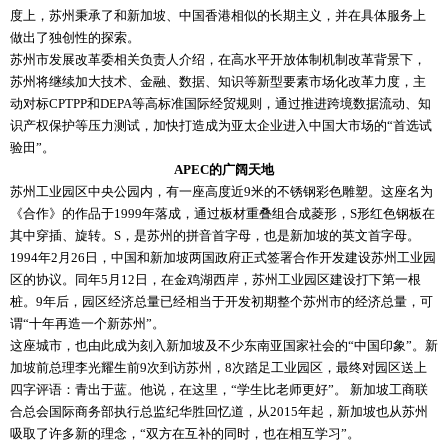
度上，苏州秉承了和新加坡、中国香港相似的长期主义，并在具体服务上
做出了独创性的探索。
苏州市发展改革委相关负责人介绍，在高水平开放体制机制改革背景下，
苏州将继续加大技术、金融、数据、知识等新型要素市场化改革力度，主
动对标CPTPP和DEPA等高标准国际经贸规则，通过推进跨境数据流动、知
识产权保护等压力测试，加快打造成为亚太企业进入中国大市场的“首选试
验田”。
APEC的广阔天地
苏州工业园区中央公园内，有一座高度近9米的不锈钢彩色雕塑。这座名为
《合作》的作品于1999年落成，通过板材重叠组合成菱形，S形红色钢板在
其中穿插、旋转。S，是苏州的拼音首字母，也是新加坡的英文首字母。
1994年2月26日，中国和新加坡两国政府正式签署合作开发建设苏州工业园
区的协议。同年5月12日，在金鸡湖西岸，苏州工业园区建设打下第一根
桩。9年后，园区经济总量已经相当于开发初期整个苏州市的经济总量，可
谓“十年再造一个新苏州”。
这座城市，也由此成为刻入新加坡及不少东南亚国家社会的“中国印象”。新
加坡前总理李光耀生前9次到访苏州，8次踏足工业园区，最终对园区送上
四字评语：青出于蓝。他说，在这里，“学生比老师更好”。 新加坡工商联
合总会国际商务部执行总监纪华胜回忆道，从2015年起，新加坡也从苏州
吸取了许多新的理念，“双方在互补的同时，也在相互学习”。