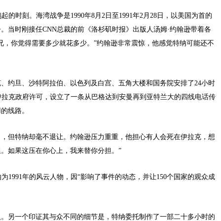
时刻。海湾战争是1990年8月2日至1991年2月28日，以美国为首的
。当时刚接任CNN总裁的前《洛杉矶时报》出版人汤姆·约翰逊带着各
兄，你觉得需要多少就花多少。”约翰逊非常震惊，他感觉特纳可能还不
、约旦、沙特阿拉伯、以色列及白宫、五角大楼和国务院安排了24小时
得伊拉克政府许可，设立了一条从巴格达到安曼再到亚特兰大的四线电话传
用的线路。
了，但特纳却毫不退让。约翰逊压力重重，他担心有人会死在伊拉克，想
。如果这压在你心上，我来替你分担。”
1991年的风云人物，因“影响了事件的动态，并让150个国家的观众成
人。另一个印证其与众不同的细节是，特纳委托制作了一部二十多小时的