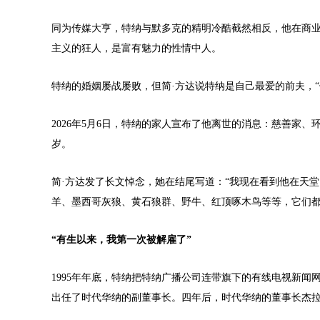
同为传媒大亨，特纳与默多克的精明冷酷截然相反，他在商
主义的狂人，是富有魅力的性情中人。
特纳的婚姻屡战屡败，但简·方达说特纳是自己最爱的前夫，
2026年5月6日，特纳的家人宣布了他离世的消息：慈善家、
岁。
简·方达发了长文悼念，她在结尾写道：“我现在看到他在天
羊、墨西哥灰狼、黄石狼群、野牛、红顶啄木鸟等等，它们都
“有生以来，我第一次被解雇了”
1995年年底，特纳把特纳广播公司连带旗下的有线电视新闻
出任了时代华纳的副董事长。四年后，时代华纳的董事长杰拉