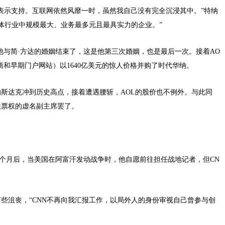
表示支持。互联网依然风靡一时，虽然我自己没有完全沉浸其中。”特纳
媒体行业中规模最大、业务最多元且最具实力的企业。”
，他与简·方达的婚姻结束了，这是他第三次婚姻，也是最后一次。接着AO
务提供商和早期门户网站）以1640亿美元的惊人价格并购了时代华纳。
斯达克冲到历史高点，接着遭遇腰斩，AOL的股价也不例外。与此同
投票权的虚名副主席罢了。
。几个月后，当美国在阿富汗发动战争时，他自愿前往担任战地记者，但CN
些沮丧，“CNN不再向我汇报工作，以局外人的身份审视自己曾参与创