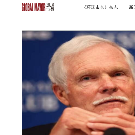
《环球市长》杂志
新