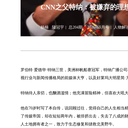
CNN之父特纳：被嫌弃的理
杨楠 陆冠宇
总204期
2026年5月号
人物解
罗伯特·爱德华·特纳三世，美洲杯帆船赛冠军，特纳广播公司
视行业与新闻传播格局的前媒体大亨，以及好莱坞大明星简·
特纳待人亲切，也酗酒滥情；他充满冒险精神，但喜欢大吼
他在70岁时写了本自传，说回顾过往，觉得自己的人生相当
了传媒帝国，却在短短两年内，被排挤出去，失去了八成的财
人土地拥有者之一，致力于生态修复和拯救北美野牛。