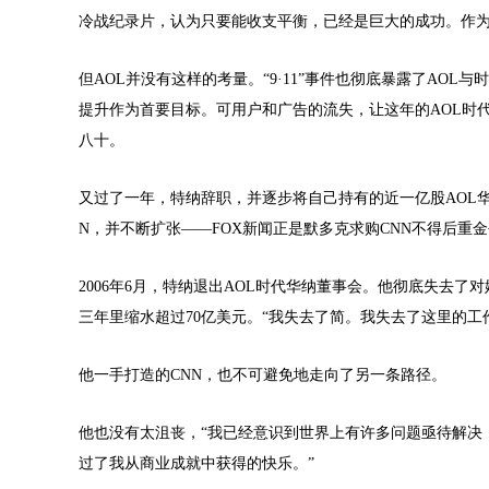
冷战纪录片，认为只要能收支平衡，已经是巨大的成功。作
但AOL并没有这样的考量。“9·11”事件也彻底暴露了AO
提升作为首要目标。可用户和广告的流失，让这年的AOL时
八十。
又过了一年，特纳辞职，并逐步将自己持有的近一亿股AOL华
N，并不断扩张——FOX新闻正是默多克求购CNN不得后重
2006年6月，特纳退出AOL时代华纳董事会。他彻底失去
三年里缩水超过70亿美元。“我失去了简。我失去了这里的工
他一手打造的CNN，也不可避免地走向了另一条路径。
他也没有太沮丧，“我已经意识到世界上有许多问题亟待解决
过了我从商业成就中获得的快乐。”