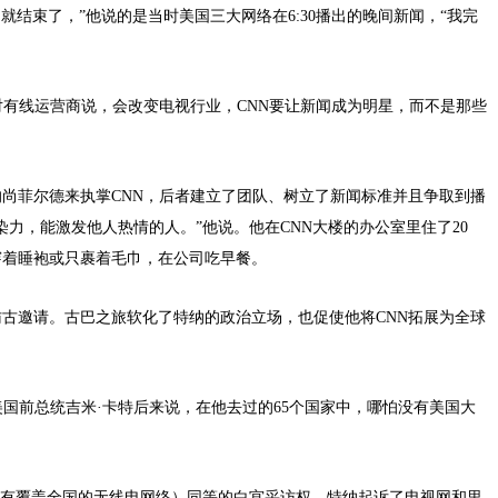
就结束了，”他说的是当时美国三大网络在6:30播出的晚间新闻，“我完
。他对有线运营商说，会改变电视行业，CNN要让新闻成为明星，而不是那些
尚菲尔德来执掌CNN，后者建立了团队、树立了新闻标准并且争取到播
力，能激发他人热情的人。”他说。他在CNN大楼的办公室里住了20
穿着睡袍或只裹着毛巾，在公司吃早餐。
访古邀请。古巴之旅软化了特纳的政治立场，也促使他将CNN拓展为全球
洲。美国前总统吉米·卡特后来说，在他去过的65个国家中，哪怕没有美国大
（拥有覆盖全国的无线电网络）同等的白宫采访权，特纳起诉了电视网和里