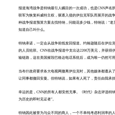
报道海湾战争是特纳最引人瞩目的一次成功，也是CNN声名鹊起的
联军为恢复科威特主权，驱逐入侵的伊拉克军队而展开的战争
种战争报道预算方案去找特纳，问能花多少钱，特纳说：“老
知道自己叫什么。
特纳承诺，一定会从战争前线发回报道。约翰逊随后在伊拉克
的人员轮班。CNN在战争报道中支出达2200万美元，并获
输链路，这在美国摧毁巴格达电话系统后，成为唯一仍然可
当布什政府要求各大电视网撤离伊拉克时，其他媒体都遵从
让同事都撤回安曼。但特纳说，如果有人死了，责任由我承担
幸运的是，CNN的所有人都安然无事。《时代》杂志评选特纳为
为历史的即时见证者”。
特纳因此被誉为与众不同的商人，一个不单纯考虑利润率的