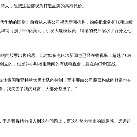
为商人，他把这些都视为打造品牌的高昂代价。
L与时代华纳的区别：前者从未将公司视为新闻机构，始终把业务扩张和业绩
代华纳亏损了990亿美元，引发大规模裁员，特纳的资产缩水了百分之七
纳的股票出售殆尽。此时默多克FOX新闻也已经在收视率上超越了CN
金创立的，也是24小时播报新闻的有线电视台，意在向CNN宣战。
了对媒体帝国和亚特兰大勇士队的控制，而主要由公司股票构成的财富也在
作，我失去了我的财富，大部分都没了。”
，于是我将精力投入到这些问题上，而这些努力带来的满足感，远远超