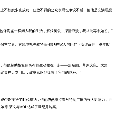
业上不如默多克成功，狂放不羁的公众表现也争议不断，但他是充满理想
“他像海盗一样闯入我的生活，辉煌英俊、深情浪漫，我从此再未如初。”
环保主义者、有线电视先驱特德·特纳在家人的陪伴下安详辞世，享年87
堂，与他帮助恢复的所有野生动物在一起——黑足鼬、草原犬鼠、大角
聚集在天堂门口，鼓掌感谢他拯救了它们的物种。”
网即CNN卖给了时代华纳，但他仍然维持着对特纳广播的强大影响力，并
尔德·莱文与AOL达成了世纪并购案。