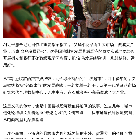
习近平总书记近日作出重要指示指出，“义乌小商品闯出大市场、做成大产
业，形成‘义乌发展经验’，这是因地制宜发展县域经济的成功实践”“要结合
开展树立和践行正确政绩观学习教育，把‘义乌发展经验’进一步总结好、运
用好”。
从“鸡毛换糖”的声声拨浪鼓，到全球小商品的“世界超市”，四十多年间，义
乌始终坚持“兴商建市”的发展战略，一茬接着一茬干，从第一代的马路市场
到第六代全球数贸中心，无中生有、点石成金将小商品做成了大产业。
这是义乌的传奇，也是中国县域经济最值得追问的故事。过去几年，城市
进化论持续关注着这座“奇迹之城”的关键节点——从市场迭代到物流突围，
从电商转型到品牌塑造……
一座不靠海、不沿边的县级市为何能成为辐射中外、货通天下的枢纽？我