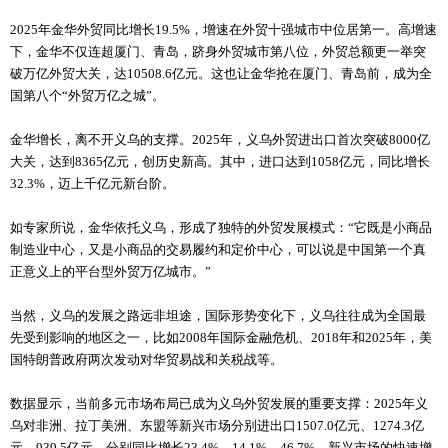
2025年金华外贸同比增长19.5%，增速在外贸十强城市中位居第一。高增速
下，金华不仅连超厦门、青岛，跻身外贸城市第八位，外贸总额更一举突
破万亿外贸大关，达10508.6亿元。这也让金华抢在厦门、青岛前，成为全
国第八个“外贸万亿之城”。
金华增长，离不开义乌的支撑。2025年，义乌外贸进出口首次突破8000亿
大关，达到8365亿元，创历史新高。其中，进口达到1058亿元，同比增长
32.3%，迈上千亿元新台阶。
如专家所说，金华依托义乌，形成了独特的外贸发展模式：“它既是小商品
制造业中心，又是小商品的交易履约和定价中心，可以说是中国第一个真
正意义上的平台型外贸万亿城市。”
当然，义乌的发展之路远非坦途，国际形势变化下，义乌往往成为全国最
先受到影响的地区之一，比如2008年国际金融危机、2018年和2025年，美
国特朗普政府两次发动对华贸易战和关税战等。
数据显示，当前多元市场布局已成为义乌外贸发展的重要支撑：2025年义
乌对非洲、拉丁美洲、东盟等新兴市场分别进出口1507.0亿元、1274.3亿
元、939.5亿元，分别同比增长23.4%、14.1%、46.7%，新兴市场的快速增