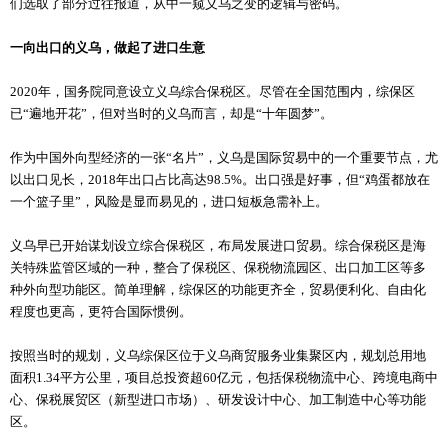
们选取了部分过往报道，从中一窥义乌之变的逻辑与密码。
一向出口的义乌，做起了进口生意
2020年，国务院同意设立义乌综合保税区。尽管在全国范围内，综保区
已“遍地开花”，但对当时的义乌而言，却是“十年圆梦”。
作为中国外向型经济的一张“名片”，义乌是国际贸易中的一个重要节点，尤
以出口见长，2018年出口占比高达98.5%。出口强是好事，但“鸡蛋都放在
一个篮子里”，风险是显而易见的，进口短板急需补上。
义乌早已开始谋划设立综合保税区，布局发展进口贸易。综合保税区是海
关特殊监管区域的一种，整合了保税区、保税物流园区、出口加工区等多
种外向型功能区。简单理解，综保区的功能更齐全，贸易便利化、自由化
程度也更高，更符合国际惯例。
按照当时的规划，义乌综保区位于义乌商贸服务业集聚区内，规划总用地
面积1.34平方公里，项目总投资超60亿元，包括保税物流中心、跨境电商中
心、保税展贸区（新型进口市场）、研发设计中心、加工制造中心等功能
区。