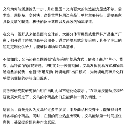
义乌为何能屡屡抢先一步，杀出重围？光有强大的制造能力显然不够。需
求高、周期短、交付快，这是世界杯周边商品订单的主要特征，需要商家
具备灵敏的嗅觉、极快的反应速度以及高效的物流渠道。
在义乌，视野从来都是面向全球的。大部分体育用品或世界杯产品生产厂
家，都开通了跨境电商平台服务，通过跨境形式定制采购，具备了突出的
短期定制化供给力，能够快速响应订单需求。
不仅如此，义乌还在全国首创“市场采购”贸易方式，解决了商户“单小、货
杂、品种多”的贸易难题。彼时尚处于疫情期间，义乌发挥贸易方式和物流
通道叠加优势，创新“市场采购+跨境电商”出口模式，为跨境电商碎片化订
单提供便捷的拼箱出口服务。
商务部研究院研究员白明在当时向城市进化论表示，“在兼顾疫情防控和经
济发展大局之下，义乌的小商品出口总能保持一贯的韧性。”
这背后，首先是因为义乌经过多年发展，本身商品种类齐全，能够找到各
种各样的小商品。同时，在新的商业热点出现时，义乌能够第一时间抓住
商机，甚至提前预判并作出反应。