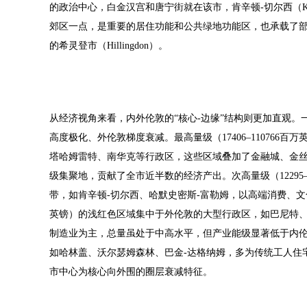
的政治中心，白金汉宫和唐宁街就在该市，肯辛顿-切尔西（Kensi
郊区一点，是重要的居住功能和公共绿地功能区，也承载了
的希灵登市（Hillingdon）。
从经济视角来看，内外伦敦的“核心-边缘”结构则更加直观。
高度极化、外伦敦梯度衰减。最高量级（17406–11076
塔哈姆雷特、南华克等行政区，这些区域叠加了金融城、金
级集聚地，贡献了全市近半数的经济产出。次高量级（12295
带，如肯辛顿-切尔西、哈默史密斯-富勒姆，以高端消费、文化
英镑）的浅红色区域集中于外伦敦的大型行政区，如巴尼特
制造业为主，总量虽处于中高水平，但产业能级显著低于内伦敦
如哈林盖、沃尔瑟姆森林、巴金-达格纳姆，多为传统工人住
市中心为核心向外围的圈层衰减特征。