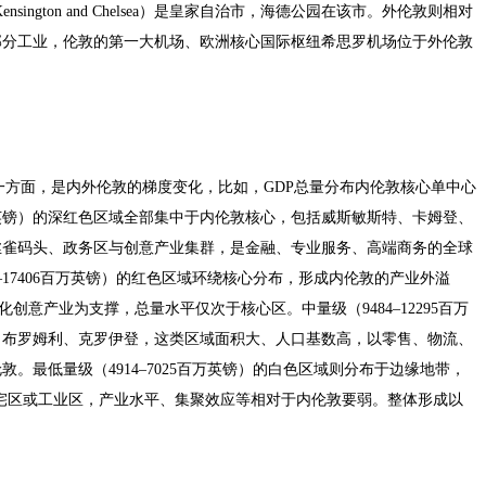
ngton and Chelsea）是皇家自治市，海德公园在该市。外伦敦则相对
部分工业，伦敦的第一大机场、欧洲核心国际枢纽希思罗机场位于外伦敦
一方面，是内外伦敦的梯度变化，比如，GDP总量分布内伦敦核心单中心
6百万英镑）的深红色区域全部集中于内伦敦核心，包括威斯敏斯特、卡姆登、
丝雀码头、政务区与创意产业集群，是金融、专业服务、高端商务的全球
–17406百万英镑）的红色区域环绕核心分布，形成内伦敦的产业外溢
创意产业为支撑，总量水平仅次于核心区。中量级（9484–12295百万
、布罗姆利、克罗伊登，这类区域面积大、人口基数高，以零售、物流、
。最低量级（4914–7025百万英镑）的白色区域则分布于边缘地带，
宅区或工业区，产业水平、集聚效应等相对于内伦敦要弱。整体形成以