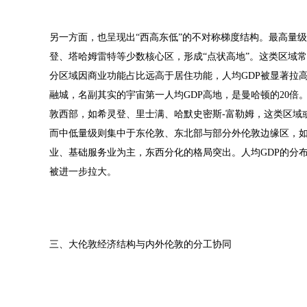
另一方面，也呈现出“西高东低”的不对称梯度结构。最高量级（8
登、塔哈姆雷特等少数核心区，形成“点状高地”。这类区域
分区域因商业功能占比远高于居住功能，人均GDP被显著拉高
融城，名副其实的宇宙第一人均GDP高地，是曼哈顿的20倍。次
敦西部，如希灵登、里士满、哈默史密斯-富勒姆，这类区域
而中低量级则集中于东伦敦、东北部与部分外伦敦边缘区，如
业、基础服务业为主，东西分化的格局突出。人均GDP的分
被进一步拉大。
三、大伦敦经济结构与内外伦敦的分工协同