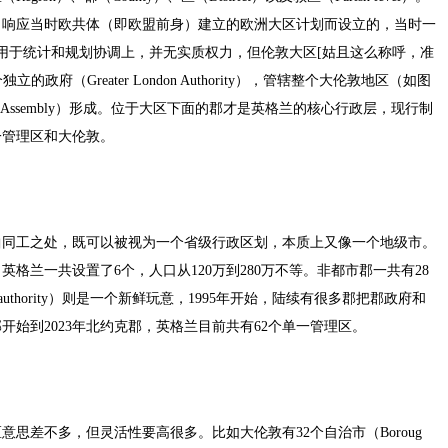
了响应当时欧共体（即欧盟前身）建立的欧洲大区计划而设立的，当时一
用于统计和规划协调上，并无实质权力，但伦敦大区[姑且这么称呼，准
立的政府（Greater London Authority），管辖整个大伦敦地区（如图
 Assembly）形成。位于大区下面的郡才是英格兰的核心行政层，现行制
一管理区和大伦敦。
曲同工之处，既可以被视为一个省级行政区划，本质上又像一个地级市。
格兰一共设置了6个，人口从120万到280万不等。非都市郡一共有28
 authority）则是一个新鲜玩意，1995年开始，陆续有很多郡把郡政府和
开始到2023年北约克郡，英格兰目前共有62个单一管理区。
思差不多，但灵活性要高很多。比如大伦敦有32个自治市（Boroug