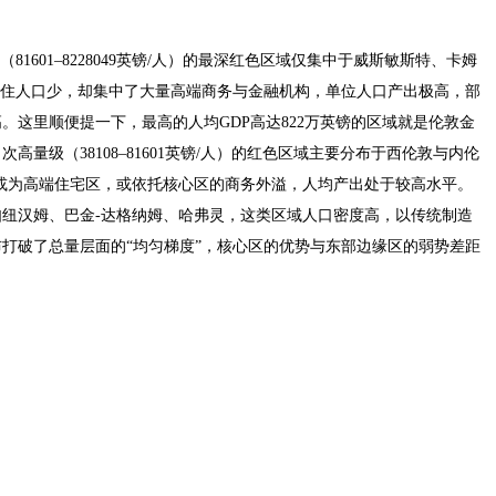
1601–8228049英镑/人）的最深红色区域仅集中于威斯敏斯特、卡姆
常住人口少，却集中了大量高端商务与金融机构，单位人口产出极高，部
。这里顺便提一下，最高的人均GDP高达822万英镑的区域就是伦敦金
高量级（38108–81601英镑/人）的红色区域主要分布于西伦敦与内伦
或为高端住宅区，或依托核心区的商务外溢，人均产出处于较高水平。
纽汉姆、巴金-达格纳姆、哈弗灵，这类区域人口密度高，以传统制造
布打破了总量层面的“均匀梯度”，核心区的优势与东部边缘区的弱势差距