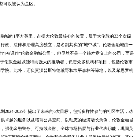
单元，都可以被认为是区。
融城约1平方英里，占据大伦敦最核心的位置，属于大伦敦的33个次级
行政、法律和治理高度独立，是名副其实的“城中城”。伦敦金融城由一
ration，有时也被译作“伦敦金融城公司”，但显然不是一个纯粹意义上的公司，而是
位于伦敦金融城独特而强大的推动者，负责众多机构和项目，包括伦敦市
剧学院。此外，还负责汉普斯特德荒野和埃平森林等绿地，以及希思罗机
024-2029》提出了未来的6大目标，包括多样性参与的社区生活，动
提供卓越的服务以及培育公共空间。以动态的经济增长为例，伦敦金融城
心，强化金融警务、可持续金融、全球市场拓展与行业代表职能，巩固英