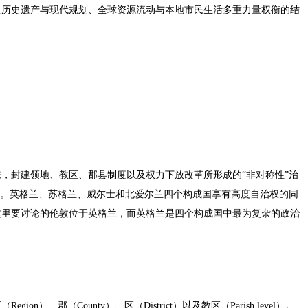
是历史遗产与现代规划、全球资源流动与本地市民生活多重力量权衡的结
，封建领地、教区、郡县制度以及权力下放改革所形成的“非对称性”治
”。英格兰、苏格兰、威尔士和北爱尔兰四个构成国享有高度自治权的同
这里要讨论的伦敦位于英格兰，而英格兰是四个构成国中最为复杂的政治
、郡（County）、区（District）以及教区（Parish level）。