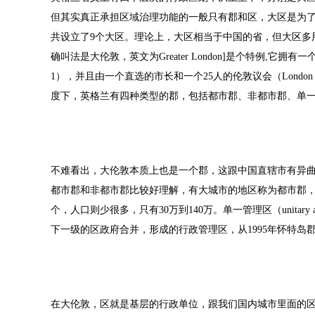
但其实真正承担区域治理功能的一般只有郡和区，大区是为
共设立了9个大区。理论上，大区相当于中国的省，但大区多
确叫法是大伦敦，英文为Greater London]是个特例,它拥有一个独
1），并且由一个直选的市长和一个25人的伦敦议会（London
度下，英格兰有四种类型的郡，包括都市郡、非都市郡、单
不难看出，大伦敦本质上也是一个郡，这跟中国直辖市有异
都市郡和非都市郡比较好理解，有大城市的地区称为都市郡，英
个，人口则少很多，只有30万到140万。单一管理区（unitary
下一级的区政府合并，形成的行政管理区，从1995年怀特岛郡
在大伦敦，区就是基层的行政单位，跟我们国内城市里面的区意