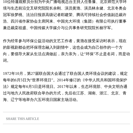
10位特邀观察员分别为中央广播电视总台主持人任鲁豫、北京师范大学环
境与生态前沿交叉研究院院长余刚、演员黄渤、演员林永健、北京冬奥会
冠军徐梦桃、法治日报原高级记者郄建荣、腾讯可持续社会价值副总裁许
浩、四川省作家协会主席阿来、中国光大环境（集团）有限公司执行董事
兼总裁栾祖盛、中国传媒大学媒介与公共事务研究院院长杨宇军。
作为经常参与环保公益活动的文艺工作者，黄渤在接受采访时表示，现在
的影视剧都会把环保理念融入到剧情中，这也会成为自己创作的一个方
向，要倡导大家从生活点滴做起，亲力亲为，让“环保”不止是名词，而是动
词。
1972年10月，第27届联合国大会通过了联合国人类环境会议的建议，规定
每年的6月5日为“世界环境日”。2014年修订的《中华人民共和国环境保护
法》规定每年6月5日是环境日。2017年以来，生态环境部、中央文明办通
过与地方人民政府联合举办的方式，先后在江苏、湖南、浙江、北京、青
海、辽宁等地举办六五环境日国家主场活动。
SHARE THIS ARTICLE