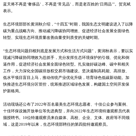
蓝天将不再是‘奢侈品’，不再是‘常见品’，而是老百姓的‘日用品’”。贺克斌
表示。
生态环境部部长黄润秋介绍，“十四五”时期，我国生态文明建设进入了以降
碳为重点战略方向、推动减污降碳协同增效、促进经济社会发展全面绿色
转型、实现生态环境质量改善由量变到质变的关键时期。
“生态环境问题归根到底是发展方式和生活方式问题”，黄润秋表示，要以实
现减污降碳协同增效为总抓手，充分发挥生态环境保护的引领、优化和倒
逼作用，促进经济社会发展全面绿色转型。扎实做好碳达峰、碳中和相关
工作，大力深化全国碳排放权交易市场建设。坚决遏制高耗能、高排放、
低水平项目盲目上马，推动传统产业优化升级，培育绿色低碳新动能。加
快推进生态环境分区管控，统筹推进区域绿色发展，构建国土空间开发保
护新格局。
活动现场还公布了2022年百名最美生态环境志愿者、十佳公众参与案例、
十佳环保设施开放单位等先进典型，并向2022年生态环境特邀观察员代表
颁授聘书。10位特邀观察员来自媒体、高校、企业、文体、政府等不同领
域，这是2019年以来，生态环境部聘任的第四批特邀观察员。