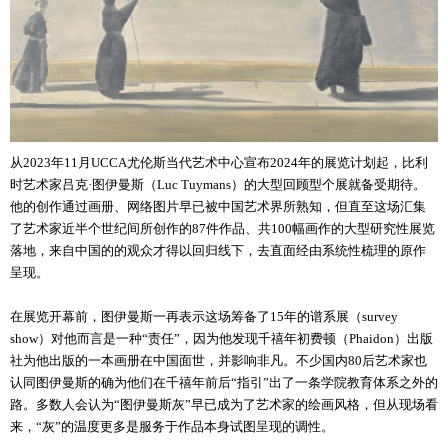
从2023年11月UCCA尤伦斯当代艺术中心宣布2024年的展览计划起，比利
时艺术家吕克·图伊曼斯（Luc Tuymans）的大型回顾型个展就备受期待。
他的创作通过画册、网络图片早已被中国艺术界所熟知，但直至这场汇集
了艺术家近半个世纪间所创作的87件作品、共100幅画作的大型研究性展览
落地，来自中国的的观众才得以回归线下，去直面经由系统性梳理的原作
呈现。
在展览开幕前，图伊曼斯一再表示这场筹备了15年的谱系展（survey
show）对他而言是一种“责任”，因为他发现千禧年初费顿（Phaidon）出版
社为他出版的一本画册在中国面世，并影响非凡。不少国内80后艺术家也
认同图伊曼斯的确为他们在千禧年前后“指引”出了一条学院教育体系之外的
路。多数人会认为“图伊曼斯灰”早已成为了艺术家的绘画风格，但从现场看
来，“灰”的温度更多是服务于作品本身试图呈现的调性。