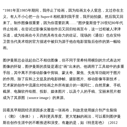
“1981年至1985年期间，我停止了绘画，因为绘画太令人窒息，太过存在主
义。有人不小心把一台 Super-8 相机塞到我手里，我开始拍摄。然后我又回
来了。制作图像很重要，因为你需要距离……”图伊曼斯曾于20世纪80年代
停止绘画，在尝试过影像实验创作后又回归绘画至今，这一过程被人津津
乐道，成为绘画在今天仍然具有生命力的佐证。现场的《通信》也在安特
卫普当代美术馆的官方描述中被归为源于他在电影冒险后创作的第一幅绘
画。
图伊曼斯总会说起自己不相信图像，但不同于里希特用横刮的方式表达对
图像的怀疑，图伊曼斯的质疑是通过“画”出来的。他调用了工具箱中的多重
手段，其中离不开移动影像中剪辑、蒙太奇、聚焦、失焦等功能对于图片
的作用。除了应和上文提及的电影静帧、摄影图片、移动影像等新技术，
艺术家的创作中流露出对绘画之外所有媒介的一视同仁，自然景象、手机
截屏、电脑软件绘图、投影、媒体图片，以及个人的手稿、宝丽来照片都
成为了其原图（source image）的来源。
回看其早期因经济原因多次覆盖一张画布，到故意使用媒介剂产生裂痕
（《鹅》《身体》），再到更具厚度、更大笔触的画法，可以看到图伊曼
斯在创作生涯中的不断推进和演变。有趣的是，如《特意彩色》（2012