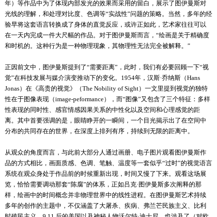
年）等作品中为了体现内部发光的效果而采用的留白，展示了图伊曼斯对
光线的理解，和处理对比度、色调等“实战性”问题的策略。当然，多年的经
验早将这套语言转换成了身体的直觉反应，或许正如此，艺术家往往可以
在一天内完成一件大尺幅的作品。对于图伊曼斯而言，“绘画是关于精确度
和时机的。这种行为是一种物理现象，其物理性无法完全被解释。”
正因前文中，图伊曼斯提到了“需要距离”，此时，我们有必要回顾一下“视
觉”在科技发展与媒介演变推动下的变化。1954年，汉斯·乔纳斯（Hans
Jonas）在《高贵的视觉》（The Nobility of Sight）一文里提到视觉的独特
性在于图像表现（image-peformance），而“图像”又包含了三个特征：多样
性表现的同时性、感官情感因果关系的中性化以及空间和心理感觉的距
离。其中首要强调的是，眼睛睁开的一瞬间，一个目光揭示出了在空间中
分布的共同存在的世界，在深度上排列有序，持续到无限的距离中。
从观众的角度而言，与此前大部分人通过画册、电子图片观看图伊曼斯作
品的方式相比，画面质感、色调、笔触、温度等一套似乎“过时”的视觉语言
系统在观众身处于作品前的时候重新出现，时间又慢了下来。观看这场展
览，恰恰需要调动那套“陈腐”的体系，正如吕克·图伊曼斯多次阐释的那
样，绘画中的时间概念并非物理世界中的线性进程。在图伊曼斯艺术持续
多年的创作的主题中，不仅涵盖了大屠杀、疾病、弗兰芒民族主义、比利
时殖民主义、9.11 后的美国以及神秘人物沃尔特·迪士尼，也涉及了（对欧