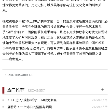
洲世界更为重要的）历史记忆，以及英雄形象与流行文化之间的纠缠关
系。
很难说在多年被“奉上神坛”的声誉前，当下的观众对这场展览是满意而归还
是略觉失望，毕竟在全球化的进程接近尾声的今天，年轻一代艺术家几
乎“全民皆海归”，图像的获取唾手可得，且改革开放和数字化时代无法逆转
地改变了人们对时间观念，在此之后，这场展览给人带来的影响是否还能
够如十五年前那般重大？在现场，可以听到有同样从事绘画的中国艺术家
小声嘀咕着“确实有点过时了”。而在专访中，图伊曼斯虽不愿意直接回答过
去50年的创作为后人可能留下的传承，但他还是提到了绘画的慷慨之处
——启发他人。
SHARE THIS ARTICLE
热门推荐
RECOMMENT
APEC进入“成都时间”，AI成为新坐...
2026年7月号
鹿特丹：一个港口的清醒与困境
2026年7月号