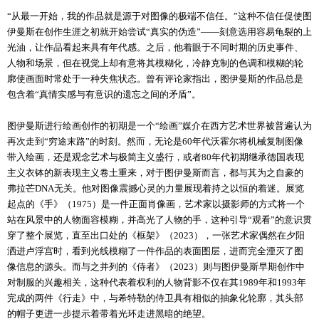
“从最一开始，我的作品就是源于对图像的极端不信任。”这种不信任促使图
伊曼斯在创作生涯之初就开始尝试“真实的伪造”——刻意选用容易龟裂的上
光油，让作品看起来具有年代感。之后，他着眼于不同时期的历史事件、
人物和场景，但在视觉上却有意将其模糊化，冷静克制的色调和模糊的轮
廓使画面时常处于一种失焦状态。曾有评论家指出，图伊曼斯的作品总是
包含着“真情实感与有意识的遗忘之间的矛盾”。
图伊曼斯进行绘画创作的初期是一个“绘画”媒介在西方艺术世界被普遍认为
再次走到“穷途末路”的时刻。然而，无论是60年代沃霍尔将机械复制图像
带入绘画，还是观念艺术与极简主义盛行，或者80年代初期继承德国表现
主义衣钵的新表现主义卷土重来，对于图伊曼斯而言，都与其为之自豪的
弗拉芒DNA无关。他对图像震撼心灵的力量展现着持之以恒的着迷。展览
起点的《手》（1975）是一件正面肖像画，艺术家以摄影师的方式将一个
站在风景中的人物面容模糊，并高光了人物的手，这种引导“观看”的意识贯
穿了整个展览，直至出口处的《框架》（2023），一张艺术家偶然在夕阳
洒进卢浮宫时，看到光线模糊了一件作品的表面图层，进而完全湮灭了图
像信息的源头。而与之并列的《侍者》（2023）则与图伊曼斯早期创作中
对制服的兴趣相关，这种代表着权利的人物背影不仅在其1989年和1993年
完成的两件《行走》中，与希特勒的侍卫具有相似的抽象化轮廓，其头部
的帽子更进一步提示着带着光环走进黑暗的绝望。