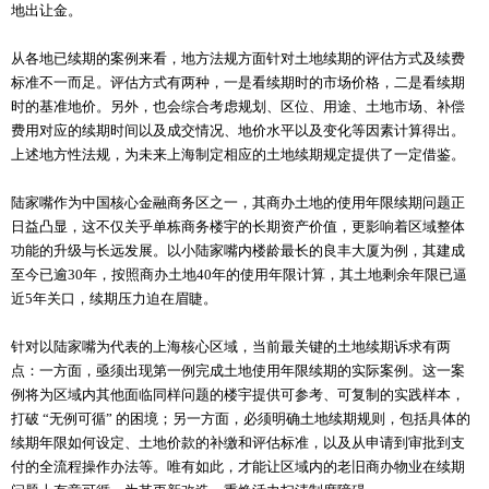
地出让金。
从各地已续期的案例来看，地方法规方面针对土地续期的评估方式及续费
标准不一而足。评估方式有两种，一是看续期时的市场价格，二是看续期
时的基准地价。另外，也会综合考虑规划、区位、用途、土地市场、补偿
费用对应的续期时间以及成交情况、地价水平以及变化等因素计算得出。
上述地方性法规，为未来上海制定相应的土地续期规定提供了一定借鉴。
陆家嘴作为中国核心金融商务区之一，其商办土地的使用年限续期问题正
日益凸显，这不仅关乎单栋商务楼宇的长期资产价值，更影响着区域整体
功能的升级与长远发展。以小陆家嘴内楼龄最长的良丰大厦为例，其建成
至今已逾30年，按照商办土地40年的使用年限计算，其土地剩余年限已逼
近5年关口，续期压力迫在眉睫。
针对以陆家嘴为代表的上海核心区域，当前最关键的土地续期诉求有两
点：一方面，亟须出现第一例完成土地使用年限续期的实际案例。这一案
例将为区域内其他面临同样问题的楼宇提供可参考、可复制的实践样本，
打破 “无例可循” 的困境；另一方面，必须明确土地续期规则，包括具体的
续期年限如何设定、土地价款的补缴和评估标准，以及从申请到审批到支
付的全流程操作办法等。唯有如此，才能让区域内的老旧商办物业在续期