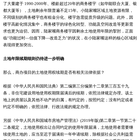
了大量建于 1990-2000年、楼龄超过20年的商务楼宇（如华能联合大厦、银
都大厦等），土地剩余年限普遍不足15年。小陆家嘴区域土地资源有限，
不同级别的商务楼宇也有租金分化、楼宇急需提质升级的问题。此外，因
楼宇高龄化情况集中，商务楼宇的绿色化转型、功能及空间改造等更新需
求也更为迫切。因而，陆家嘴商务楼宇因剩余土地使用年限的掣肘，正面
临“功能过时—估值下降—改造乏力”的状况，在小陆家嘴这样的核心区域则
表现得更加突出。
土地年限续期细则仍待进一步明确
那么，商办项目的土地使用权续期是否有相关法律依据？
根据《中华人民共和国民法典》第二编第三分编第十二章第三百五十九
条，非住宅建设用地使用权期限届满后的续期，依照法律规定办理。该土
地上的房屋以及其他不动产的归属，有约定的，按照约定；没有约定或者
约定不明确的，依照法律、行政法规的规定办理。
另据《中华人民共和国城市房地产管理法》(2019年版)第二章第一节第二十
二条规定，土地使用权出让合同约定的使用年限届满，土地使用者需要继
续使用土地的，应当至迟于届满前一年申请续期，除根据社会公共利益需