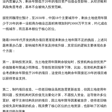
业内普遍认为，剩余年限低于20年的项目资产估值会受影响，从经济账和
风险角度考虑，基本不会被纳入投资范畴。
据世邦魏理仕预计，至2030年，中国18个主要城市中，剩余土地使用年限
少于20年的单一业权商办物业总面积将增加到约3000万平方米，约七成在
一线城市，而且基本都位于核心区位。
随着1990年代开发的商办项目逐渐迎来剩余土地年限不足的挑战，上述问
题将逐步凸显，影响城市再开发及持续升级，其背后的逻辑主要体现在多
个方面：
第一，影响投资决策。当土地使用年限剩余较短时，投资机构会担忧资产
价值随着年限减少而降低，导致投资回报率下降。比如，投资机构普遍不
会考虑剩余年限低于20年的项目，这使得土地剩余年限接近20年的项目难
以获得资金支持。
第二，制约项目改造。一些老旧物业虽然急需更新改造，但因土地使用年
限问题，投资机构对其价值无法量化计算，不愿投入资金。这导致许多位
置好、楼宇主体结构良好的项目，因土地年限等因素被放弃，使得老旧物
业错失及时焕新的机会，既浪费了核心区位的土地资源，也影响了区域的
整体功能与形象。