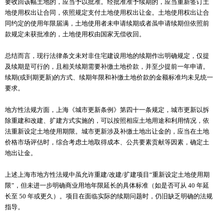
要收回该幅土地的，应当予以批准。经批准准予续期的，应当重新签订土
地使用权出让合同，依照规定支付土地使用权出让金。土地使用权出让合
同约定的使用年限届满，土地使用者未申请续期或者虽申请续期但依照前
款规定未获批准的，土地使用权由国家无偿收回。
总结而言，现行法律条文未对非住宅建设用地的续期作出明确规定，仅提
及续期是可行的，且相关续期需要补缴土地价款，并至少提前一年申请。
续期(或到期更新)的方式、续期年限和补缴土地价款的金额标准均未见统一
要求。
地方性法规方面，上海《城市更新条例》第四十一条规定，城市更新以拆
除重建和改建、扩建方式实施的，可以按照相应土地用途和利用情况，依
法重新设定土地使用期限。城市更新涉及补缴土地出让金的，应当在土地
价格市场评估时，综合考虑土地取得成本、公共要素贡献等因素，确定土
地出让金。
上述上海市地方性法规中虽允许重建/改建/扩建项目“重新设定土地使用期
限”，但未进一步明确商业用地年限延长的具体标准（如是否可从 40 年延
长至 50 年或更久）。项目在面临实际的续期问题时，仍旧缺乏明确的法规
指导。