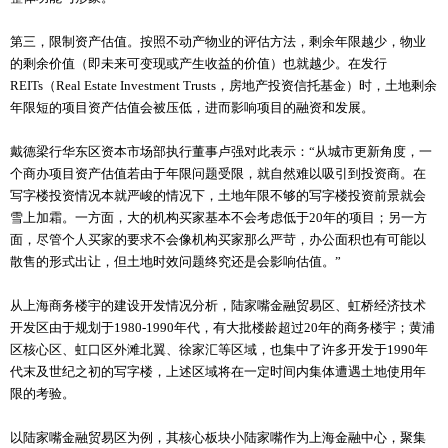
第三，限制资产估值。按照不动产物业的评估方法，剩余年限越少，物业
的剩余价值（即未来可变现或产生收益的价值）也就越少。在发行
REITs（Real Estate Investment Trusts，房地产投资信托基金）时，土地剩余
年限短的项目资产估值会被压低，进而影响项目的融资和发展。
戴德梁行华东区资本市场部执行董事卢强对此表示：“从城市更新角度，一
个商办项目资产估值若由于年限问题受限，就自然难以吸引到投资商。在
写字楼投资情况本就严峻的情况下，土地年限不够的写字楼投资前景就会
雪上加霜。一方面，大的机构买家基本不会考虑低于20年的项目；另一方
面，尽管个人买家的要求不会像机构买家那么严苛，办公面积也有可能以
散售的形式出让，但土地时效问题终究还是会影响估值。”
从上海商务楼宇的建设开发情况分析，陆家嘴金融贸易区、虹桥经济技术
开发区由于规划于1980-1990年代，有大批楼龄超过20年的商务楼宇；黄浦
区核心区、虹口区外滩北翼、徐家汇等区域，也集中了许多开发于1990年
代末及世纪之初的写字楼，上述区域将在一定时间内集体遭遇土地使用年
限的考验。
以陆家嘴金融贸易区为例，其核心板块小陆家嘴作为上海金融中心，聚集