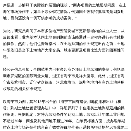
卢强进一步解释了实际操作层面的现状，“商办项目的土地延期问题，在上
海的市场操作中，如果不涉及特定情况，例如国企改制特批或者是划拨用
地，目前还没有一例可供参考的成功案例。”
为此，研究员询问了本市多位地产资管及城市更新领域内的从业人士，从
反馈来看，业内基本认同土地在到期前应该能通过一定程序进行有偿续期
的操作。然而，他们也普遍指出，在土地延期的相关规定出台之前，土地
年限依旧是当下上海地产大宗交易、城市更新及项目改造方面的阻塞性问
题。
经公开信息可知，全国范围内已有多起商办项目土地续期的案例，包括深
圳市罗湖区的国际商业大厦、浙江省海宁市龙祥大厦等。此外，浙江省海
宁市及杭州市、辽宁省盘锦市、河北廊坊市、深圳等地均有商办土地使用
权续期的相关标准规定。
以海宁市为例，其2018年出台的《海宁市国有建设用地使用权出让（租
赁）到期土地处置管理办法》中，详细罗列了非住宅类土地到期延期的操
作细则。根据规定，对符合续期条件的到期土地，续期出让年限工业用地
不超过30年，商业及其他用地不超过20年。在续费标准方面，按办理续期
时点土地市场评估价结合亩产效益评价地价修正系数所得价格的50%缴纳土