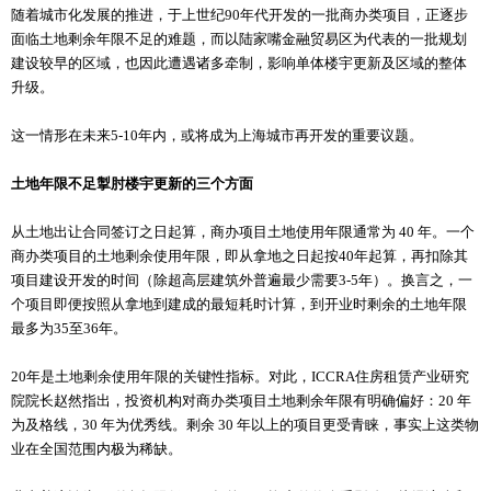
随着城市化发展的推进，于上世纪90年代开发的一批商办类项目，正逐步
面临土地剩余年限不足的难题，而以陆家嘴金融贸易区为代表的一批规划
建设较早的区域，也因此遭遇诸多牵制，影响单体楼宇更新及区域的整体
升级。
这一情形在未来5-10年内，或将成为上海城市再开发的重要议题。
土地年限不足掣肘楼宇更新的三个方面
从土地出让合同签订之日起算，商办项目土地使用年限通常为 40 年。一个
商办类项目的土地剩余使用年限，即从拿地之日起按40年起算，再扣除其
项目建设开发的时间（除超高层建筑外普遍最少需要3-5年）。换言之，一
个项目即便按照从拿地到建成的最短耗时计算，到开业时剩余的土地年限
最多为35至36年。
20年是土地剩余使用年限的关键性指标。对此，ICCRA住房租赁产业研究
院院长赵然指出，投资机构对商办类项目土地剩余年限有明确偏好：20 年
为及格线，30 年为优秀线。剩余 30 年以上的项目更受青睐，事实上这类物
业在全国范围内极为稀缺。