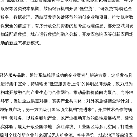
才“磁吸效应”。创新资金服务与资本对接。拓宽多元化融资渠道，举办
股权等各类资本集聚。鼓励银行机构开发“低空贷”、“研发贷”等特色金
营服务、数据处理、适航研发等关键环节的初创企业和项目。推动低空数
确保安全的前提下，有序开放公共资源的起降点地理信息、部分空域划设
、物流配送数据、城市运行数据的融合分析，开发应急响应等创新应用场
驱动的新业态和新模式。
空经济服务品牌。通过系统梳理成功的企业案例与解决方案，定期发布具
进行集中宣介，持续输出“低空服务看上海”的鲜明品牌形象，致力成为
。构建开放融合的产业生态与合作网络。推动品牌价值向内聚合、向外辐
键环节，促进企业供需对接，夯实产业共同体；对外实施链接全球计划，
区域拓展市场，另一方面吸引国际顶尖机构“走进来”，开展技术合作与项
品牌引领服务、以服务赋能产业、以产业推动开放的良性发展格局。建设
现实体验，规划开放公园绿地、滨江岸线、工业园区等多元空间，打造全
，吸引全球创新企业前来测试无人机物流、空中游览、城市治理等前沿应