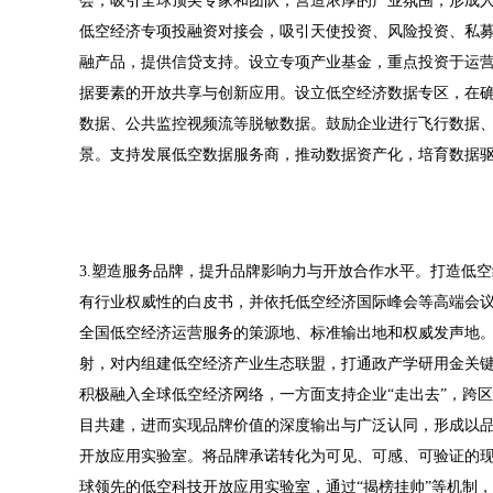
会，吸引全球顶尖专家和团队，营造浓厚的产业氛围，形成人
低空经济专项投融资对接会，吸引天使投资、风险投资、私募
融产品，提供信贷支持。设立专项产业基金，重点投资于运
据要素的开放共享与创新应用。设立低空经济数据专区，在
数据、公共监控视频流等脱敏数据。鼓励企业进行飞行数据
景。支持发展低空数据服务商，推动数据资产化，培育数据
3.塑造服务品牌，提升品牌影响力与开放合作水平。打造低
有行业权威性的白皮书，并依托低空经济国际峰会等高端会议
全国低空经济运营服务的策源地、标准输出地和权威发声地
射，对内组建低空经济产业生态联盟，打通政产学研用金关
积极融入全球低空经济网络，一方面支持企业“走出去”，跨
目共建，进而实现品牌价值的深度输出与广泛认同，形成以
开放应用实验室。将品牌承诺转化为可见、可感、可验证的
球领先的低空科技开放应用实验室，通过“揭榜挂帅”等机制