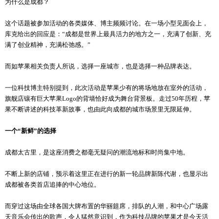
为什么是成都？
这个话题被参加活动的各类媒体、博主频频讨论。在一场小型见面会上，
库克给出的回应是：“成都是世界上最具活力的地方之一，充满了创新、充
满了创业精神，充满松弛感。”
而如苹果相关负责人所说，选择一座城市，也是选择一种品牌表达。
一位科技博主特别提到，此次活动是苹果少有的将场地放在室外的活动，
旗舰店镶有巨大苹果Logo的背墙恰好成为舞台背景板。走过50年历程，苹
果不断讲述的科技革新故事，也由此向成都的城市场景里无限延伸。
一个“新鲜”的选择
成都太古里，是这座消费之都毫无疑问的潮流地标和时尚集中地。
不断上新的店铺，预示着这里正在进行的新一轮品牌新陈代谢，也显示出
成都被各类首店追捧的中心地位。
而穿过这场由全球各国大牌布置的华丽筵席，排队的人潮，和中心广场露
天音乐会传出的歌声，令人猛然意识到，作为科技品牌的苹果才是今天活