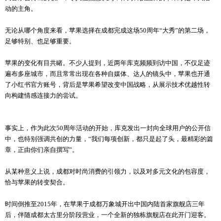
动的主角。
无论从哪个角度来看，苹果选择在成都完成这场50周年“大秀”的第二场，
足够特别、也足够重要。
苹果的变化有目共睹。不少人提到，近两年库克频频到访中国，不仅足迹
遍布多座城市，而且常常出现在各种自媒体、达人的镜头中，苹果也开通
了小红书官方账号，背后是苹果希望改变中国战略，从展示技术优越性转
向构建情感连接力的尝试。
事实上，作为此次50周年活动的开始，库克发出一封向全球用户的公开信
中，也特别强调共创的力量，“我们每项创新，都只是起了头，最精彩的篇
章，正由你们亲自撰写”。
从某种意义上说，成都对时尚消费的引领力，以及对多元文化的包容度，
恰与苹果的转变契合。
时间倒推至2015年，在苹果于成都万象城开出中国内陆首家旗舰店三年
后，伴随成都太古里分阶段营业，一个全新的独栋旗舰店在此开门迎客。