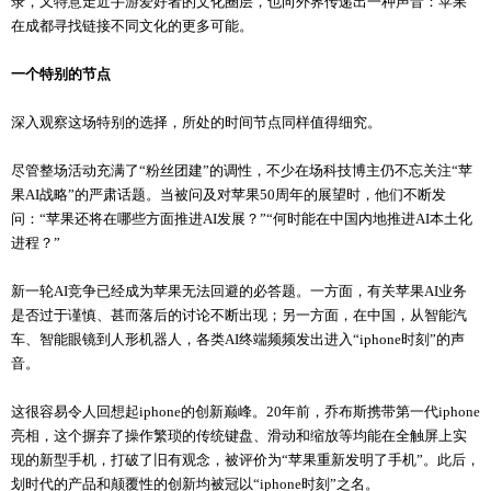
录，又特意走近手游爱好者的文化圈层，也向外界传递出一种声音：苹果
在成都寻找链接不同文化的更多可能。
一个特别的节点
深入观察这场特别的选择，所处的时间节点同样值得细究。
尽管整场活动充满了“粉丝团建”的调性，不少在场科技博主仍不忘关注“苹
果AI战略”的严肃话题。当被问及对苹果50周年的展望时，他们不断发
问：“苹果还将在哪些方面推进AI发展？”“何时能在中国内地推进AI本土化
进程？”
新一轮AI竞争已经成为苹果无法回避的必答题。一方面，有关苹果AI业务
是否过于谨慎、甚而落后的讨论不断出现；另一方面，在中国，从智能汽
车、智能眼镜到人形机器人，各类AI终端频频发出进入“iphone时刻”的声
音。
这很容易令人回想起iphone的创新巅峰。20年前，乔布斯携带第一代iphone
亮相，这个摒弃了操作繁琐的传统键盘、滑动和缩放等均能在全触屏上实
现的新型手机，打破了旧有观念，被评价为“苹果重新发明了手机”。此后，
划时代的产品和颠覆性的创新均被冠以“iphone时刻”之名。