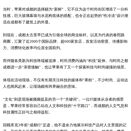
当时，苹果对成都的选择颇为“新鲜”，它不仅为这个时尚街区增添了一分科
技感，巨大玻璃幕墙与水泥构筑体的搭配，也令正在起势的“性冷淡”设计潮
流在成都有了建筑上的外显。
到现在，成都太古里早已成为引领全球的商业标杆。以其为代表的春熙路
商圈，汇聚了近2000个国际品牌、超600家首店，首发活动密度、传播影响
力、消费转化效率均位居全国前列。
而伴随各类新兴科技终端被追捧，时尚消费内涵向“科技”延伸。与时尚之都
成都进一步“亲密接触”，也让苹果有了又一个探索科技与时尚碰撞的场景。
体现在活动现场，不仅有长期关注科技的媒体和“果粉”，不少时尚、运动达
人也闻风赶来，让现场颇有跨界融合的意味。
“文化”则是现场被频频提及的另一个“关键词”。一位IT媒体从业者的感受
是，苹果经常形容自己站在人文和科技的“十字路口”，而成都的人文气息和
科技属性正好与之相得益彰。
回顾库克3年前“成都行”足迹，他不遗余力地展示科技产品对人文景观的记