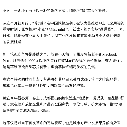
不过，一则小插曲正以一种特殊的方式，悄然“打破”苹果的难题。
从这个月初开始，“养龙虾”在中国掀起热潮，被认为是推动AI走向应用端的
重要时刻；原本相对“小众”的Mac mini也一跃成为算力市场“硬通货”，一机
难求。也难怪有业界人士评价，AI产业的发展将有望驱动各类终端迎来新
的发展机遇。
新一轮AI竞争将是终端之争。就在不久前，苹果发售新版平价Macbook
Neo，以最低至4000元以下的售价打破Mac产品线的高价壁垒。有人评价，
这是苹果依托自身芯片优势，重新掌握终端定价权的尝试。
在这个特殊的时间节点，苹果将外界的目光引向成都；恰与之呼应的是，
成都也正拿出一整套“打法”，向终端产品发起冲锋。
就在今年新春第一会上，成都提出实施制造业“增品种、提品质、创品牌”行
动，意在提升成都企业和产品的全国声势、争取订单、扩大市场，推动“幕
后英雄”发展成为精品、爆品。
这不仅是对当下科技革命的迅速反应，也是城市对产业发展思路的有效重