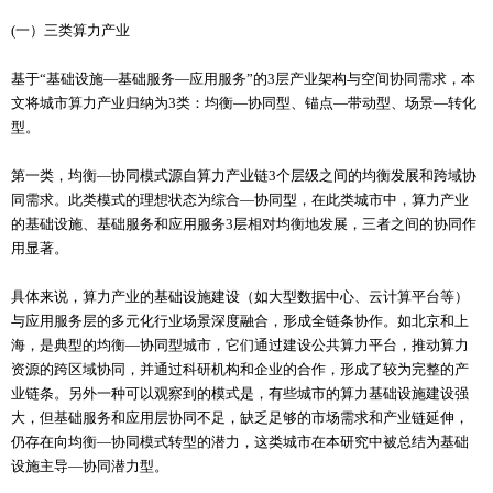
(一）三类算力产业
基于“基础设施—基础服务—应用服务”的3层产业架构与空间协同需求，本
文将城市算力产业归纳为3类：均衡—协同型、锚点—带动型、场景—转化
型。
第一类，均衡—协同模式源自算力产业链3个层级之间的均衡发展和跨域协
同需求。此类模式的理想状态为综合—协同型，在此类城市中，算力产业
的基础设施、基础服务和应用服务3层相对均衡地发展，三者之间的协同作
用显著。
具体来说，算力产业的基础设施建设（如大型数据中心、云计算平台等）
与应用服务层的多元化行业场景深度融合，形成全链条协作。如北京和上
海，是典型的均衡—协同型城市，它们通过建设公共算力平台，推动算力
资源的跨区域协同，并通过科研机构和企业的合作，形成了较为完整的产
业链条。另外一种可以观察到的模式是，有些城市的算力基础设施建设强
大，但基础服务和应用层协同不足，缺乏足够的市场需求和产业链延伸，
仍存在向均衡—协同模式转型的潜力，这类城市在本研究中被总结为基础
设施主导—协同潜力型。