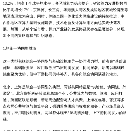
13.2%，均高于全球平均水平；各区域算力稳步提升，省级算力发展指数同
比平均增长17%，京津冀、长三角、粤港澳大湾区及成渝地区双城经济圈等
地区表现尤为突出。同时，伴随全国一体化算力网络建设的持续推进，中
西部地区在算力基础设施建设、技术创新及计算应用方面也实现快速发
展。然而，从单个城市看，算力产业链的发展路径仍存在显著差异，体现
出不同的策略选择与组织形态。
1.均衡—协同型城市
这一类型包括综合—协同型与基础设施主导—协同潜力型。前者在“基础设
施层—基础服务层—应用服务层”3层均衡发展、协同显著。后者以基础设
施集聚为优势，但中下游协同仍待补齐、具备向综合协同演进的潜力。
北京、上海是综合—协同型的典型。两城共同特征是“供给稳、协同强、外
溢足”。北京依托科研策源和总部企业，公共算力与数据、算法、应用打
通，跨园区联动顺畅，带动周边配套与人才集聚。上海在临港、张江等多
点布局公共智算与超算平台，强调普惠供给与标准化服务，产业场景嵌入
度高，应用端拉动明显。两城都体现出3层均衡推进、上下游协同发力的路
径。