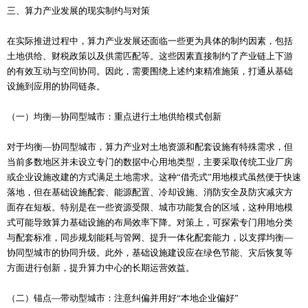
三、算力产业发展的现实制约与对策
在实际推进过程中，算力产业发展还面临一些更为具体的制约因素，包括
土地供给、财税政策以及供需匹配等。这些因素直接制约了产业链上下游
的有效互动与空间协同。因此，需要围绕上述约束精准施策，打通从基础
设施到应用的协同链条。
（一）均衡—协同型城市：重点进行土地供给模式创新
对于均衡—协同型城市，算力产业对土地资源和配套设施有特殊需求，但
当前多数地区并未设立专门的数据中心用地类型，主要采取传统工业厂房
或企业设施改建的方式满足土地需求。这种“借壳式”用地模式虽然便于快速
落地，但在基础设施配套、能源配置、冷却设施、消防安全及防灾减灾方
面存在短板。特别是在一些资源受限、城市功能复合的区域，这种用地模
式可能导致算力基础设施的布局效率下降。对策上，可探索专门用地分类
与配套标准，同步规划能耗与管网、提升一体化配套能力，以支撑均衡—
协同型城市的协同升级。此外，基础设施建设应在绿色节能、灾后恢复等
方面进行创新，提升算力中心的长期运营效益。
（二）锚点—带动型城市：注意纠偏并用好“本地企业偏好”