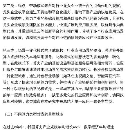
第二类，锚点—带动模式来自对行业龙头企业或平台的引领作用的观察。
龙头企业或平台通过工具链和平台化能力，推动下游产业的快速发展。在
这一模式中，算力产业的基础设施层和基础服务层已经较为完善，且依托
龙头企业或顶尖团队的技术能力，快速扩展到应用服务层。以杭州作为典
型代表，其通过阿里云等创新平台的引领作用，带动了多个行业应用场景
的快速发展。该模式强调平台对产业链的辐射效应和产业集聚效应。
第三类，场景—转化模式的形成依赖于行业应用场景的驱动，强调将外部
算力逐步转化为本地应用服务。此类模式的理想状态为多元场景—转化
型，在此模式下，算力产业的基础设施和基础服务层可能相对薄弱，但应
用服务层能够迅速通过本地场景的需求推动算力转化。长沙是典型的场景
—转化型城市，通过特色行业场景（如马栏山视频文创、智能网联汽车
等）形成了快速增长的算力需求，并推动了产业链的延伸和创新转型。另
一种可以观察到的常见模式是，一些城市算力应用场景主要依赖政府主导
的单一应用（如政务服务），缺乏多元化的行业应用和技术创新，协同效
应相对较弱，这类城市在本研究中被总结为单一应用—政务主导型。
（二）不同算力类型对应的典型城市
在过去8年中，我国算力产业规模年均增长46%、数字经济年均增速