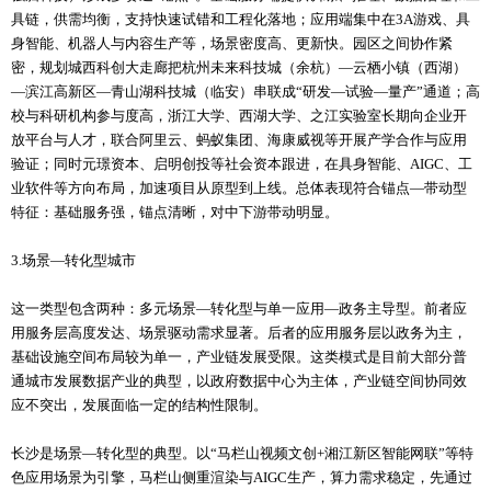
具链，供需均衡，支持快速试错和工程化落地；应用端集中在3A游戏、具
身智能、机器人与内容生产等，场景密度高、更新快。园区之间协作紧
密，规划城西科创大走廊把杭州未来科技城（余杭）—云栖小镇（西湖）
—滨江高新区—青山湖科技城（临安）串联成“研发—试验—量产”通道；高
校与科研机构参与度高，浙江大学、西湖大学、之江实验室长期向企业开
放平台与人才，联合阿里云、蚂蚁集团、海康威视等开展产学合作与应用
验证；同时元璟资本、启明创投等社会资本跟进，在具身智能、AIGC、工
业软件等方向布局，加速项目从原型到上线。总体表现符合锚点—带动型
特征：基础服务强，锚点清晰，对中下游带动明显。
3.场景—转化型城市
这一类型包含两种：多元场景—转化型与单一应用—政务主导型。前者应
用服务层高度发达、场景驱动需求显著。后者的应用服务层以政务为主，
基础设施空间布局较为单一，产业链发展受限。这类模式是目前大部分普
通城市发展数据产业的典型，以政府数据中心为主体，产业链空间协同效
应不突出，发展面临一定的结构性限制。
长沙是场景—转化型的典型。以“马栏山视频文创+湘江新区智能网联”等特
色应用场景为引擎，马栏山侧重渲染与AIGC生产，算力需求稳定，先通过