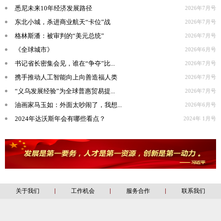
悉尼未来10年经济发展路径
2026年7月号
东北小城，杀进商业航天“卡位”战
2026年7月号
格林斯潘：被审判的“美元总统”
2026年7月号
《全球城市》
2026年6月号
书记省长密集会见，谁在“争夺”比...
2026年7月号
携手推动人工智能向上向善造福人类
2026年7月号
“义乌发展经验”为全球普惠贸易提...
2026年7月号
油画家马玉如：外面太吵闹了，我想...
2026年6月号
2024年达沃斯年会有哪些看点？
2024年 1月号
关于我们
工作机会
服务合作
联系我们