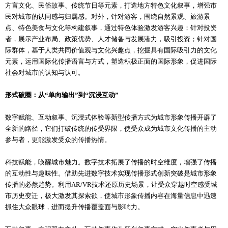
方言文化、民俗故事、传统节日等元素，打造地方特色文化叙事，增强市
民对城市的认同感与归属感。对外，针对游客，围绕自然景观、旅游景
点、特色美食与文化等构建叙事，通过特色体验激发游客兴趣；针对投资
者，展示产业布局、政策优势、人才储备与发展潜力，吸引投资；针对国
际群体，基于人类共同价值观与文化兴趣点，挖掘具有国际吸引力的文化
元素，运用国际化传播语言与方式，塑造积极正面的国际形象，促进国际
社会对城市的认知与认可。
形式破圈：从“单向输出”到“沉浸互动”
数字赋能、互动叙事、沉浸式体验等新型传播方式为城市形象传播开辟了
全新的路径，它们打破传统的传受界限，使受众成为城市文化传播的主动
参与者，更能激发受众的传播热情。
科技赋能，唤醒城市魅力。数字技术拓展了传播的时空维度，增强了传播
的互动性与趣味性。借助先进数字技术实现传播形式创新突破是城市形象
传播的必然趋势。利用AR/VR技术还原历史场景，让受众穿越时空感受城
市历史变迁，极大激发其探索欲，使城市形象传播内容在海量信息中迅速
抓住大众眼球，进而提升传播覆盖面与影响力。