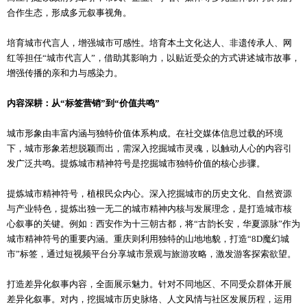
合作生态，形成多元叙事视角。
培育城市代言人，增强城市可感性。培育本土文化达人、非遗传承人、网
红等担任“城市代言人”，借助其影响力，以贴近受众的方式讲述城市故事，
增强传播的亲和力与感染力。
内容深耕：从“标签营销”到“价值共鸣”
城市形象由丰富内涵与独特价值体系构成。在社交媒体信息过载的环境
下，城市形象若想脱颖而出，需深入挖掘城市灵魂，以触动人心的内容引
发广泛共鸣。提炼城市精神符号是挖掘城市独特价值的核心步骤。
提炼城市精神符号，植根民众内心。深入挖掘城市的历史文化、自然资源
与产业特色，提炼出独一无二的城市精神内核与发展理念，是打造城市核
心叙事的关键。例如：西安作为十三朝古都，将“古韵长安，华夏源脉”作为
城市精神符号的重要内涵。重庆则利用独特的山地地貌，打造“8D魔幻城
市”标签，通过短视频平台分享城市景观与旅游攻略，激发游客探索欲望。
打造差异化叙事内容，全面展示魅力。针对不同地区、不同受众群体开展
差异化叙事。对内，挖掘城市历史脉络、人文风情与社区发展历程，运用