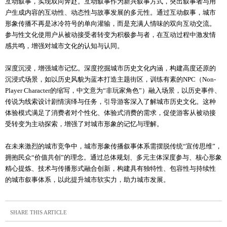
互动叙事，实现双向奔赴。互动叙事作为新兴叙事方式，突出叙事者与用
户生成内容的互动性、动态性与故事发展的多元性。通过互动叙事，城市
形象传播不再是冰冷符号的单向灌输，而是充满人情味的双向互动交流。
参与性文化使用户从被动接受者转变为积极参与者，在互动过程中激发情
感共鸣，增强对城市文化的认知与认同。
深度沉浸，增强城市记忆。深度挖掘城市历史文化内涵，构建高度还原的
沉浸式场景，如以历史风貌为蓝本打造主题街区，训练有素的NPC（Non-
Player Character的缩写，中文意为“非玩家角色”）融入场景，以历史事件、
传说为线索设计剧情演绎与任务，引导游客深入了解城市历史文化。这种
体验模式满足了消费者对个性化、体验式消费的需求，促使游客从被动接
受转变为主动探索，增强了对城市形象的记忆与理解。
在未来激烈的城市竞争中，城市形象传播叙事体系需摆脱传统“宣传思维”，
拥抱民众“价值共创”的理念。通过总体规划、多元主体深度参与、核心形象
精心提炼、技术与传播形式融合创新，构建具有独特性、包容性与持续性
的城市叙事体系，以此提升城市软实力，助力城市发展。
SHARE THIS ARTICLE