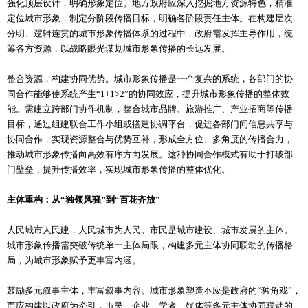
强化顶层设计，明确形象定位。地方政府应深入挖掘地方资源特色，精准
定位城市形象，制定分阶段传播目标，明确各阶段责任主体。在构建层次
分明、逻辑连贯的城市形象传播体系的过程中，政府需发挥主导作用，统
筹各方资源，以战略眼光谋划城市形象传播的长远发展。
整合资源，构建协同优势。城市形象传播是一个复杂的系统，各部门的协
同合作能够使系统产生“1+1>2”的协同效应，提升城市形象传播的整体效
能。需建立跨部门协作机制，整合城市品牌、旅游推广、产业招商等传播
目标，通过组建联合工作小组或搭建协调平台，促进各部门间信息共享与
协同合作，实现资源整合与优势互补，形成全方位、多角度的传播合力，
推动城市形象传播向高效有序方向发展。这种协同合作模式有助于打破部
门壁垒，提升传播效率，实现城市形象传播的整体优化。
主体重构：从“独领风骚”到“百花齐放”
人民城市人民建，人民城市为人民。市民是城市建设、城市发展的主体。
城市形象传播需突破传统单一主体局限，构建多元主体协同联动的传播格
局，为城市形象赋予更丰富内涵。
鼓励多元叙事主体，丰富叙事内容。城市形象塑造不应是政府的“独角戏”，
而应构建以政府为牵引，市民、企业、学者、媒体等多元主体协同联动的