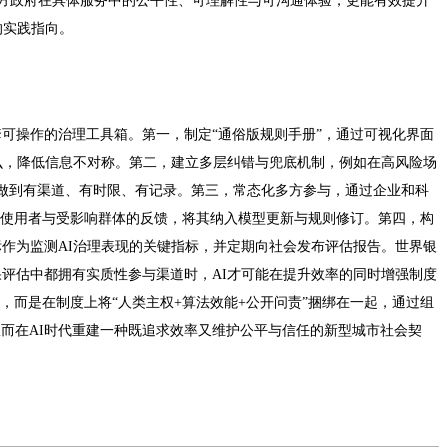
对地方政府在具体服务中的公平性、可理解性与可沟通体验，更能有效提升
的实践指向。
可操作的治理工具箱。第一，制定“通俗版规则手册”，通过可视化界面
么，降低信息不对称。第二，建立多层纠错与兜底机制，例如在高风险场
诉做到有渠道、有时限、有记录。第三，常态化多方参与，通过企业和科
线使用者与受影响群体的反馈，将其纳入模型更新与规则修订。第四，构
作为监测AI治理表现的关键指标，并定期向社会发布评估报告。世界银
评估中都拥有实质性参与渠道时，AI才可能在提升效率的同时增强制度
，而是在制度上将“人类主权+算法效能+公开问责”捆绑在一起，通过组
从而在AI时代重建一种既追求效率又维护公平与信任的新型城市社会契