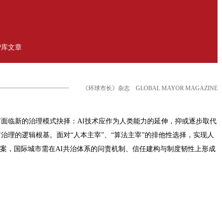
智库文章
《环球市长》杂志 GLOBAL MAYOR MAGAZINE
面临新的治理模式抉择：AI技术应作为人类能力的延伸，抑或逐步取代
治理的逻辑根基。面对“人本主宰”、“算法主宰”的排他性选择，实现人
答案，国际城市需在AI共治体系的问责机制、信任建构与制度韧性上形成