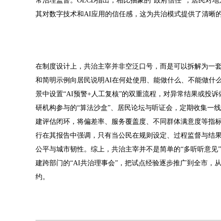
常治理监督。OECD指出，相比抽象的“政府信任”，居民
其对数字技术和AI应用的信任感，这为共治模式提供了清晰
在制度设计上，共治主宰并非空泛口号，而是可以拆解为一套
和简明示例向居民说明AI在何处使用、能做什么、不能做什
景中设置“AI预警+人工复核”的双重流程，对异常结果或投
研机构参与的“算法沙盒”、居民论坛与听证会，定期收集一
建评估闭环，将偏差率、服务覆盖度、不同群体满意度等指标
行在其报告中强调，只有当公民在规则设定、过程监督与结果
公平与城市韧性。综上，共治主宰并不是简单的“多听听意见”
建跨部门的“AI共治理事会”，把试点经验逐步推广到全市，
约。