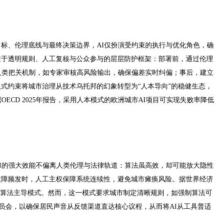
标、伦理底线与最终决策边界，AI仅扮演受约束的执行与优化角色，确
在于透明规则、人工复核与公众参与的层层防护框架：部署前，通过伦理
人类把关机制，如专家审核高风险输出，确保偏差实时纠偏；事后，建立
式约束将城市治理从技术乌托邦的幻象转型为“人本导向”的稳健生态，
ECD 2025年报告，采用人本模式的欧洲城市AI项目可实现失败率降低
I的强大效能不偏离人类伦理与法律轨道：算法虽高效，却可能放大隐性
故障频发时，人工主权保障系统连续性，避免城市瘫痪风险。据世界经济
高于算法主导模式。然而，这一模式要求城市制定清晰规则，如强制算法可
委员会，以确保居民声音从反馈渠道直达核心议程，从而将AI从工具普适