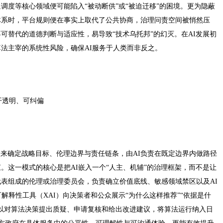
调度等核心领域便可能陷入“被动断供”或“被迫迁移”的困境。更为隐蔽
体系时，平台规则便在事实上取代了公共协商，治理问责空间被悄然压
可替代的道德判断与适应性，易导致“技术乌托邦”的幻灭。在AI发展初
法主宰的系统性风险，确保AI服务于人类而非反之。
开透明、可纠偏
人来确定战略目标、伦理边界与责任链条，由AI负责在既定边界内做路径
。这一模式的核心是把AI嵌入一个“人主、机辅”的治理框架，而不是让
表组成的伦理或治理委员会，负责确立价值底线、敏感领域禁区以及AI
解释性工具（XAI）向决策者和公众展示“为什么这样推荐”“依据是什
以对算法决策提出质疑、申请复核和给出改进建议，将算法运行纳入日