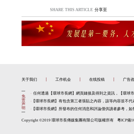
SHARE THIS ARTICLE
分享至
关于我们
工作机会
在线投稿
广告
任何透過【環球市長網】網頁鏈接及得到之資訊，【環球
·
免
责
【環球市長網】有包含第三者張貼之內容，該等內容並不代
·
声
明
【環球市長網】所發布的任何消息和評論僅供讀者參考，如
·
Copyright ©2019 環球市長傳媒集團有限公司版權所有 粵ICP備10