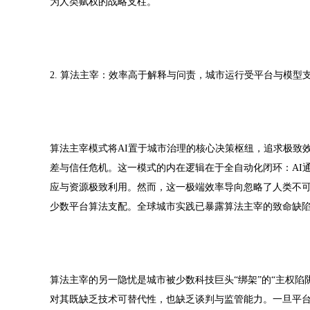
为人类赋权的战略支柱。
2. 算法主宰：效率高于解释与问责，城市运行受平台与模型
算法主宰模式将AI置于城市治理的核心决策枢纽，追求极致
差与信任危机。这一模式的内在逻辑在于全自动化闭环：AI
应与资源极致利用。然而，这一极端效率导向忽略了人类不可
少数平台算法支配。全球城市实践已暴露算法主宰的致命缺
算法主宰的另一隐忧是城市被少数科技巨头“绑架”的“主权
对其既缺乏技术可替代性，也缺乏谈判与监管能力。一旦平