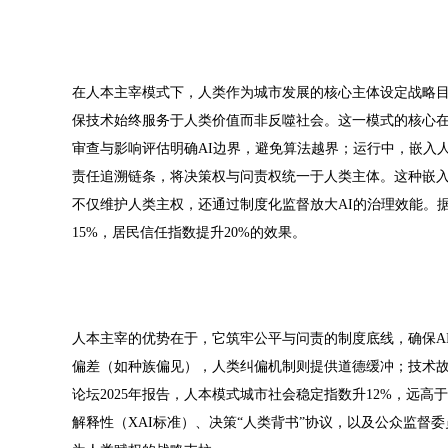
在人本主宰模式下，人类作为城市发展的核心主体设定战略目
保技术始终服务于人类价值而非反噬社会。这一模式的核心
审查与影响评估明确AI边界，避免算法越界；运行中，嵌入
责任追溯链条，将决策权与问责权统一于人类主体。这种嵌入
不仅维护人类主权，还通过制度化监督放大AI的治理效能。据O
15%，居民信任指数提升20%的效果。
人本主宰的优势在于，它筑牢公平与问责的制度底线，确保A
偏差（如种族偏见），人类纠偏机制则提供道德缓冲；技术
论坛2025年报告，人本模式城市社会稳定指数升12%，远
解释性（XAI标准）、决策“人类背书”协议，以及公众监督