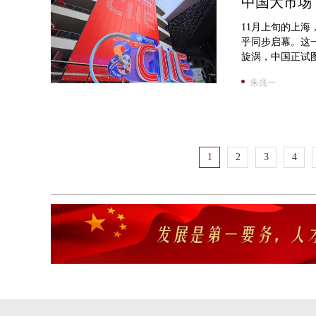
中国大市场
11月上旬的上海
乎同步启幕。这
旋涡，中国正试图
朱兆一
1
2
3
4