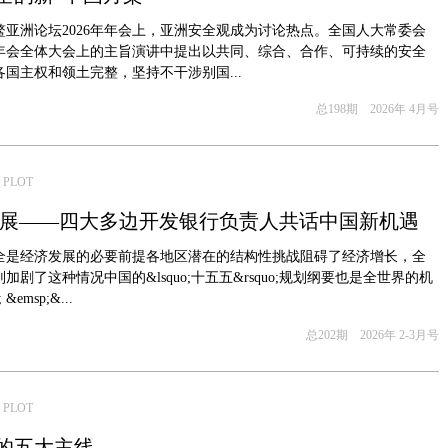
鳌亚洲论坛2026年年会上，亚洲安全观成为讨论热点。全国人大常委会
年会全体大会上的主旨演讲中提出以共同、综合、合作、可持续的安全
国主权和领土完整，坚持不干涉别国...
总198期 2026年 4月号
 PLOT
发展——四大多边开发银行负责人共话中国新机遇
全是经济发展的必要前提各地区潜在的结构性挑战阻碍了经济增长，全
剧了这种情况中国的&lsquo;十五五&rsquo;规划纲要也是全世界的机
; &emsp;&...
总202期 2026年 2-3月号
 PLOT
济的五大主线