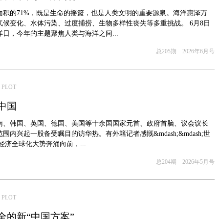
面积的71%，既是生命的摇篮，也是人类文明的重要源泉。海洋惠泽万
气候变化、水体污染、过度捕捞、生物多样性丧失等多重挑战。 6月8日
日，今年的主题聚焦人类与海洋之间...
总205期 2026年6月号
 PLOT
中国
，越南、韩国、英国、德国、美国等十余国国家元首、政府首脑、议会议长
围内兴起一股备受瞩目的访华热。有外籍记者感慨&mdash;&mdash;世
经济全球化大势奔涌向前，...
总204期 2026年5月号
 PLOT
全的新“中国方案”