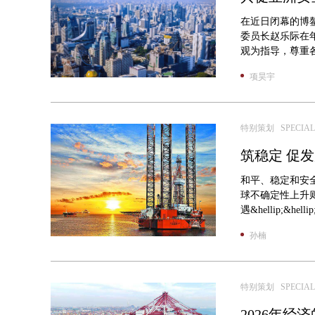
在近日闭幕的博
委员长赵乐际在
观为指导，尊重各
项昊宇
特别策划 SPECIAL
筑稳定 促
和平、稳定和安
球不确定性上升则加
遇&hellip;&hellip
孙楠
特别策划 SPECIAL
2026年经