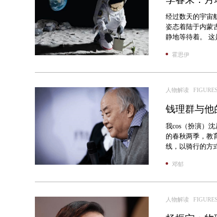
经过数天的宇宙
姿态着陆于内蒙
静地等待着。 这是2
霍思伊
人物解读 FIGURE
钱理群与他
我cos（扮演）沈从
的春秋两季，教
线，以骑行的方式
邓郁
人物解读 FIGURE