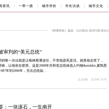
闻资讯
一带一路
城市评价
市长访谈
城市文化
《环球市长》杂志 GLOBAL MAYOR MAGA
S
被审判的“美元总统”
荣的唯一办法就是让格林斯潘连任，不管他是死是活。就算他去世了，
镜，让他坐在那里。这是2008年共和党总统候选人约翰&middot;麦凯恩
87年到2006年，无论总统如...
总206期 2026年7月号
S
苓：一块滚石，一生南开