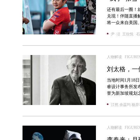
还有最后一圈！
兑现！伴随直播
将一众来自美国、
尹 洁 王欣悦 石
人物解读 FIGURE
刘太格，一
当地时间1月18
睿设计事务所发
誉为新加坡规划之
江然 余蕊均 杨弃
人物解读 FIGURE
李春来：月