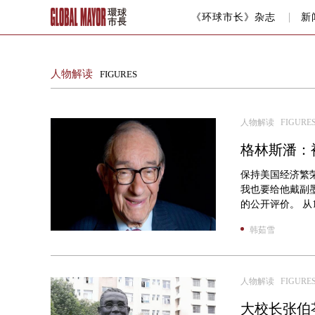
《环球市长》杂志
新
人物解读
FIGURES
人物解读 FIGURE
格林斯潘：
保持美国经济繁
我也要给他戴副墨
的公开评价。 从19
韩茹雪
人物解读 FIGURE
大校长张伯