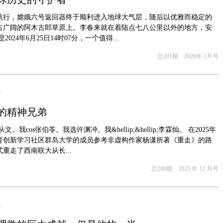
航行，嫦娥六号返回器终于顺利进入地球大气层，随后以优雅而稳定的
古广阔的阿木古郎草原上。李春来就在着陆点七八公里以外的地方，安
024年6月25日14时07分，一个值得...
总201期 2026年 1月号
S
的精神兄弟
文。我cos张伯苓。我选许渊冲。我&hellip;&hellip;李霖灿。 在2025年
育创新学习社区群岛大学的成员参考非虚构作家杨潇所著《重走》的路
重走了西南联大从长...
总200期 2025 年 12 月号
S