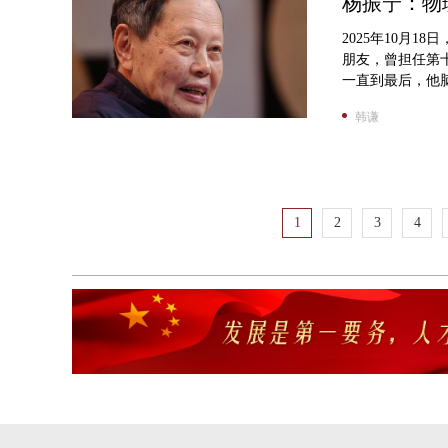
杨振宁：物
2025年10月1
朋友，曾担任第
一直到最后，他脑
韩谦
1
2
3
4