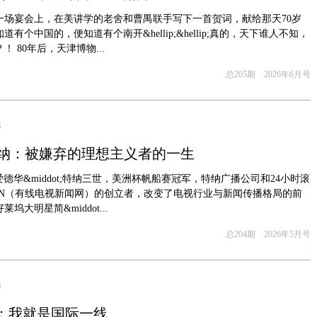
的一场宴会上，在美讲学的老舍和曹禺联手写下一首贺词，献给那天70岁
有个中国的，便知道有个南开&hellip;&hellip;真的，天下谁人不知，
 80年后，天津博物...
总205期 2026年6月号
S
特纳：被嫌弃的理想主义者的一生
t;爱德华&middot;特纳三世，美洲杯帆船赛冠军，特纳广播公司和24小时滚
NN（有线电视新闻网）的创立者，改变了电视行业与新闻传播格局的前
坞大明星简&middot...
总204期 2026年5月号
S
雪：我就是国际一线