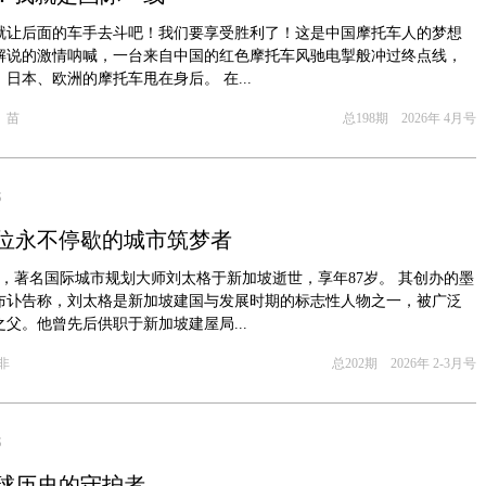
就让后面的车手去斗吧！我们要享受胜利了！这是中国摩托车人的梦想
解说的激情呐喊，一台来自中国的红色摩托车风驰电掣般冲过终点线，
日本、欧洲的摩托车甩在身后。 在...
 苗
总198期 2026年 4月号
S
位永不停歇的城市筑梦者
日，著名国际城市规划大师刘太格于新加坡逝世，享年87岁。 其创办的墨
布讣告称，刘太格是新加坡建国与发展时期的标志性人物之一，被广泛
父。他曾先后供职于新加坡建屋局...
非
总202期 2026年 2-3月号
S
球历史的守护者