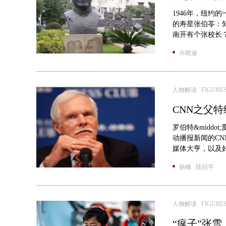
1946年，纽约
的寿星张伯苓：知道
南开有个张校长？！
许晓迪
人物解读 FIGURE
CNN之父
罗伯特&middo
动播报新闻的C
媒体大亨，以及好莱
杨楠 陆冠宇
人物解读 FIGURE
“疯子”张