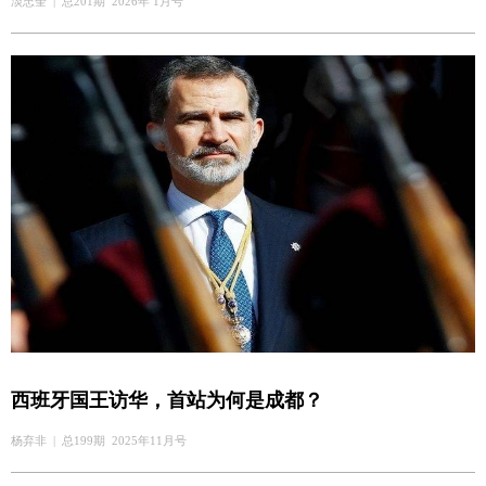
淡忠奎 | 总201期 2026年 1月号
西班牙国王访华，首站为何是成都？
杨弃非 | 总199期 2025年11月号