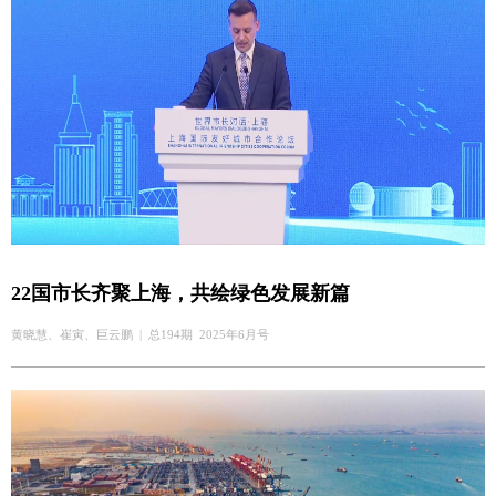
22国市长齐聚上海，共绘绿色发展新篇
黄晓慧、崔寅、巨云鹏 | 总194期 2025年6月号