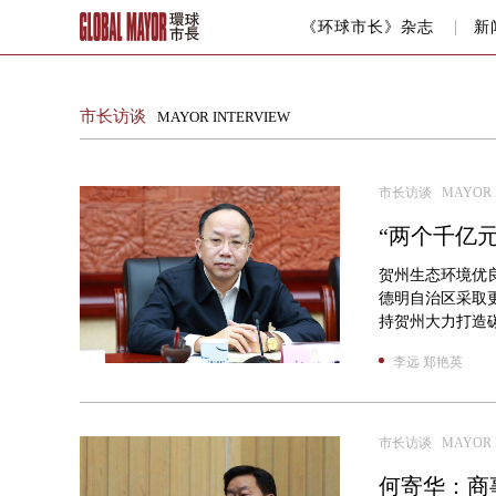
《环球市长》杂志
新
市长访谈
MAYOR INTERVIEW
市长访谈 MAYOR I
“两个千亿元
贺州生态环境优
德明自治区采取
持贺州大力打造碳
李远 郑艳英
市长访谈 MAYOR I
何寄华：商