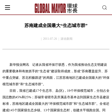
苏南建成全国最大“生态城市群”
| 2011-07-26 | 滚动新闻
新华报业网讯 记者从我省环保厅获悉，作为我省推动生态文明建设
的重要载体和有效抓手的
“
生态省
”
建设取得成效，形成
“
苏南覆盖提升、苏
中重点突破、苏北积极跟进
”
的局面，江苏苏南地区已建成全国最大的
“
环保
模范城市群
”
和
“
生态城市群
”
。
目前，我省已建成
17
个生态市、县
(
区
)
，
19
个环保模范城市，分别占全
国总数的
45%
和
25%
；苏锡常省辖市及所属县市基本达到国家生态市县建设
标准，苏南地区建成全国最大的
“
环保模范城市群
”
和
“
生态城市群
”
。全省还
建成
145
个国家级生态乡镇、
13
个国家级生态村，创建水平领跑全国。同