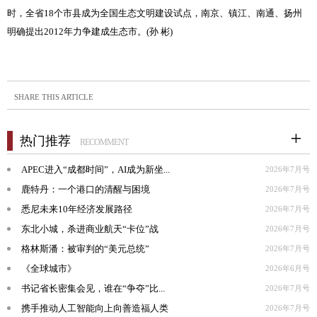
时，全省
18
个市县成为全国生态文明建设试点，南京、镇江、南通、扬州
明确提出
2012
年力争建成生态市。
(
孙
彬
)
SHARE THIS ARTICLE
热门推荐
RECOMMENT
APEC进入“成都时间”，AI成为新坐...
2026年7月号
鹿特丹：一个港口的清醒与困境
2026年7月号
悉尼未来10年经济发展路径
2026年7月号
东北小城，杀进商业航天“卡位”战
2026年7月号
格林斯潘：被审判的“美元总统”
2026年7月号
《全球城市》
2026年6月号
书记省长密集会见，谁在“争夺”比...
2026年7月号
携手推动人工智能向上向善造福人类
2026年7月号