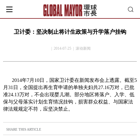
卫计委：坚决制止将计生政策与升学落户挂钩
| 2014-07-25 | 滚动新闻
2014
年
7
月
10
日，国家卫计委在新闻发布会上透露。截至
5
月
31
日，全国提出再生育申请的单独夫妇共
27.16
万对，已批
准
24.13
万对，不会出现婴儿潮。部分地区将落户、入学、低
保与父母落实计划生育情况挂钩，损害群众权益、与国家法
律法规规定不符，应坚决禁止。
SHARE THIS ARTICLE