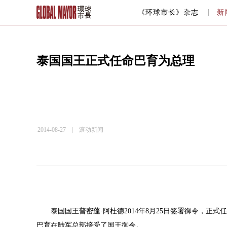
《环球市长》杂志
新
泰国国王正式任命巴育为总理
2014-08-27 |
滚动新闻
泰国国王普密蓬·阿杜德
2014年8月
25日签署御令，正式
巴育在陆军总部接受了国王御令。