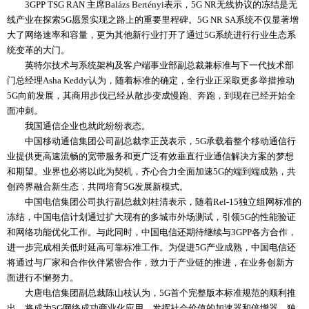
3GPP TSG RAN 主席Balázs Bertényi表示，5G NR无线协议的冻结是无
线产业在探索5G愿景实现之路上的重要里程碑。5G NR SA系统不仅显著增
大了网络速率和容量，更为其他新行业打开了通过5G系统进行行业生态系
统变革的大门。
英特尔技术与系统架构及客户端事业部副总裁兼标准与下一代技术部
门总经理Asha Keddy认为，随着标准的确定，全行业正采取更多举措推动
5G向前发展，其商用步伐已经从散步变成慢跑、奔跑，到现在已经开始全
面冲刺。
我国通信企业也就此纷纷表态。
中国移动通信集团公司副总裁李正茂表示，5G承载着整个移动通信行
业提供更高速流畅的宽带服务和更广泛有效垂直行业通信解决方案的梦想
和期望。业界也必将以此为契机，齐心合力全面加速5G的端到端成熟，共
创跨界融合新生态，共同培育5G发展新模式。
中国电信集团公司执行副总裁刘桂清表示，随着Rel-15独立组网标准的
冻结，中国电信计划通过扩大现有的多城市外场测试，引领5G的性能验证
和网络功能优化工作。与此同时，中国电信还期待继续与3GPP各方合作，
进一步完成相关低时延高可靠标准工作。为促进5G产业成熟，中国电信还
将通过与厂家和合作伙伴紧密合作，致力于产业链的推进，在业务创新方
面进行不懈努力。
大唐电信集团副总裁陈山枝认为，5G首个完整版本标准规范的顺利推
出，将成为5G网络成功商业化应用、发挥社会价值的加速器和倍增器。独