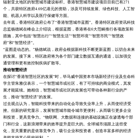
辐射亚太地区的智慧城市建设标杆。香港智慧城市建设项目目前已有271
个，共获特区政府4.69亿港元的资助，涉及可持续发展、绿色科技、人工智
能、机器人科学以及医疗保健等方面。
去年底，香港特区政府公布了“香港智慧城巿蓝图”。香港特区政府资讯科技
总监杨德斌在峰会上介绍说，根据蓝图，香港将在6大范畴推行各项政策和
措施，其中包括“智慧出行”“智慧生活”“智慧环境”“智慧市民”“智慧政
府”和“智慧经济”。
“蓝图是动态的。”杨德斌说，政府会根据新科技不断更新蓝图，以切合未来
的发展。接下来，特区政府将为各个部门建立数据互通的通道，以加强交
通管理和更有效控制疾病扩散等。
推动智慧经济
在探讨“香港智慧社区的发展”时，毕马威中国资本市场新经济行业及生命科
学主管朱雅仪表示，一个智慧城市或社区，有了可持续的商业模式，其发
展才能延续。她相信，智慧城市或社区的发展也可带动各种新行业的产
生，推动“智慧经济”的发展。
过去观点认为，智能科技带来的自动化会导致失业率上升，从而使经济受
挫。但新的研究显示，发展智慧城市能令城市更便利，从而吸引更多企业
和投资，更具竞争力。“物联网、大数据和连接的基础设施正在渗透每个部
门和行业，这新浪潮带来的效率提升是巨大的。全球城市须跟上这些变
化，至关重要的是依靠竞争力，吸引企业和投资者，创造丰富多样的经济
并能支持其公民的福利。”