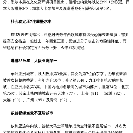
分，墨尔本虽在文化及环境项目胜出，但维也纳最终以总分99.1分称冠。日
本大阪排第3位，加拿大卡尔加里及澳洲悉尼分别获第4及第5名。
社会稳定压7连霸墨尔本
EIU发表声明指出，虽然过去数年西欧城市持续受恐怖袭击威胁，需要
提高安全措施，但过去一年回复正常，受激进分子攻击的危险性降低，而
维也纳在社会稳定方面分数上升，今年成功摘冠。
港排35压星 大阪亚洲第一
单计亚洲城市，以大阪排第3最高，其次为第7位的东京，去年被新加
坡首次超越的香港，今年连升10位，升至第35位，力压排名第37的新加
坡，在亚洲排名第3高。中国内地排名最高的城市为苏州，排第74位，北京
第75位，其余上榜内地城市还有天津（77）、上海（81）、深圳（82）、
大连（90）、广州（95）及青岛（97）。
叙首都续当最不宜居城市
叙利亚连年内战，首都大马士革继续成为全球最不宜居城市，其次为
孟加拉首都达卡及尼日利亚拉各斯。这排行榜并没包括全球最危险的城