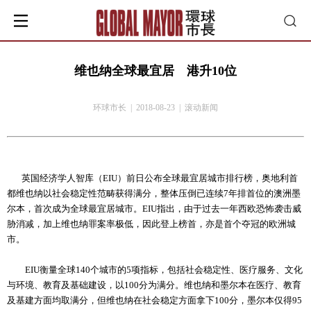
维也纳全球最宜居 港升10位
环球市长 | 2018-08-23 | 滚动新闻
英国经济学人智库（EIU）前日公布全球最宜居城市排行榜，奥地利首
都维也纳以社会稳定性范畴获得满分，整体压倒已连续7年排首位的澳洲墨
尔本，首次成为全球最宜居城市。EIU指出，由于过去一年西欧恐怖袭击威
胁消减，加上维也纳罪案率极低，因此登上榜首，亦是首个夺冠的欧洲城
市。
EIU衡量全球140个城市的5项指标，包括社会稳定性、医疗服务、文化
与环境、教育及基础建设，以100分为满分。维也纳和墨尔本在医疗、教育
及基建方面均取满分，但维也纳在社会稳定方面拿下100分，墨尔本仅得95