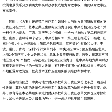
按照隶属关系分别明确为中央财政事权或地方财政事权，由同级财政承担
支出责任。
同时，《方案》还规范了医疗卫生领域中央与地方共同财政事权的支
出责任分担方式。基本公共卫生服务支出责任实行中央分档分担办法：第
一档包括内蒙古、广西、重庆等12个省份，中央分担80%；第二档包括河
北、山西、吉林等10个省份，中央分担60%；第三档包括辽宁、福建、山
东3个省，中央分担50%；第四档包括天津、江苏等4个省份和大连、宁
波、厦门、青岛、深圳5个计划单列市，中央分担30%；第五档包括北京、
上海2个直辖市，中央分担10%。总体上参照现行政策、按财力状况对不同
地区划分为5个档次，确定分担比例分担支出责任，是中央与地方共同财政
事权支出责任分担的一项重大改革，有利于打破固化的利益格局，更加公
平地配置财政资源，提高基本医疗卫生服务的供给效率和水平。
需要指出的是，中央与地方财政事权和支出责任划分改革是一项基础
性改革，其他方面的改革包括医药卫生体制改革的协同推进十分重要。此
外，教育等基本公共服务领域的财政事权和支出责任改革文件也应尽快出
台，加快推进基本公共服务均等化，进一步织密扎牢民生保障网。