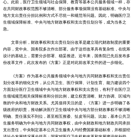
心。此前，医疗卫生领域与社会保障、教育等基本公共服务领域一样，存
在共同财政事权范围不够清晰、部分服务事项保障没有基础标准、中央与
地方支出责任分担比例和方式不尽统一和规范等问题。因此，明确医疗卫
生领域保障标准、中央与地方财政事权和支出责任划分等，成为当务之
急。
文章分析，财政事权和支出责任划分改革是建立现代财政制度的重要
内容，党中央、国务院多次作出部署。由于这些改革具有复杂性，在统筹
设计的基础上，需要分步部署、稳妥推进。近年来，国务院已先后发布多
份改革文件，此次发布的《方案》正是对此前改革文件的进一步细化。
《方案》作为基本公共服务领域中央与地方共同财政事权和支出责任
划分改革的细化文件，从公共卫生、医疗保障、计划生育、能力建设四个
方面划分医疗卫生领域中央与地方财政事权和支出责任，有利于在医疗卫
生领域规范相关保障标准和分担比例，建立权责清晰、财力协调、区域均
衡的中央和地方财政关系。尤其值得关注的是，《方案》进一步明确了各
级政府的职责，推动解决医疗卫生领域中央与地方部分财政事权不够清晰
明确、责任落实不到位，甚至相互推诿、扯皮等问题。比如，基本公共卫
生服务明确为中央与地方共同财政事权，由中央财政和地方财政共同承担
支出责任，中央制定基本公共卫生服务人均经费国家基础标准，并根据经
济社会发展情况逐步提高；国家对医疗卫生机构改革和发展建设的补助，