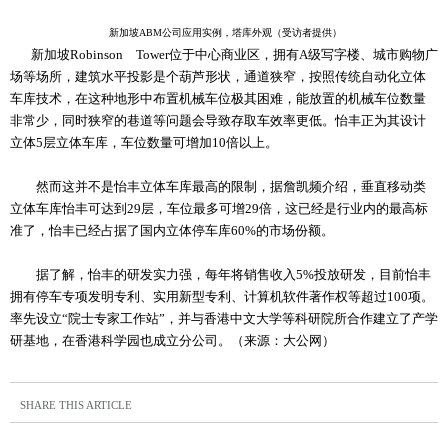
新加坡ABM公司应用实例，塔库外观（受访者提供）
新加坡Robinson Tower位于中心商业区，拥有A级写字楼、城市购物广
场等场所，建筑水平投影是个葫芦形状，通道狭窄，按照传统自动化立体
车库技术，在这种地形中布置机械车位极其困难，能放置的机械车位数量
非常少，同时狭窄的巷道等问题会导致存取车效率更低。怡丰正为其设计
立体5层立体车库，车位数量可增加10倍以上。
然而这并不是怡丰立体车库最高的限制，据詹凯频介绍，垂直移动类
立体车库怡丰可达到29层，车位最多可增29倍，这已经是行业内的最高标
准了，怡丰已经占据了国内立体停车库60%的市场份额。
据了解，怡丰的研发实力强，每年将销售收入5%投放研发，目前怡丰
拥有停车专项发明专利、实用新型专利、计算机软件著作权等超过100项。
率先设立“院士专家工作站”，并与香港中文大学等科研院所合作建立了产学
研基地，在香港科学园也成立分公司。（来源：大公网）
SHARE THIS ARTICLE