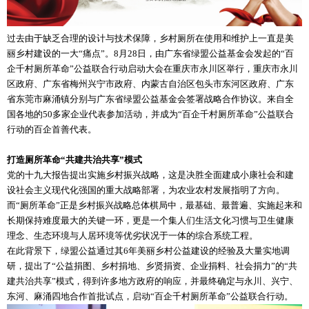
过去由于缺乏合理的设计与技术保障，乡村厕所在使用和维护上一直是美
丽乡村建设的一大“痛点”。8月28日，由广东省绿盟公益基金会发起的“百
企千村厕所革命”公益联合行动启动大会在重庆市永川区举行，重庆市永川
区政府、广东省梅州兴宁市政府、内蒙古自治区包头市东河区政府、广东
省东莞市麻涌镇分别与广东省绿盟公益基金会签署战略合作协议。来自全
国各地的50多家企业代表参加活动，并成为“百企千村厕所革命”公益联合
行动的百企首善代表。
打造厕所革命“共建共治共享”模式
党的十九大报告提出实施乡村振兴战略，这是决胜全面建成小康社会和建
设社会主义现代化强国的重大战略部署，为农业农村发展指明了方向。
而“厕所革命”正是乡村振兴战略总体棋局中，最基础、最普遍、实施起来和
长期保持难度最大的关键一环，更是一个集人们生活文化习惯与卫生健康
理念、生态环境与人居环境等优劣状况于一体的综合系统工程。
在此背景下，绿盟公益通过其6年美丽乡村公益建设的经验及大量实地调
研，提出了“公益捐图、乡村捐地、乡贤捐资、企业捐料、社会捐力”的“共
建共治共享”模式，得到许多地方政府的响应，并最终确定与永川、兴宁、
东河、麻涌四地合作首批试点，启动“百企千村厕所革命”公益联合行动。