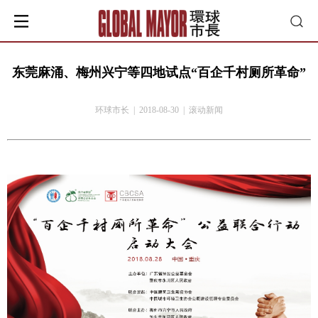
东莞麻涌、梅州兴宁等四地试点“百企千村厕所革命”
环球市长 | 2018-08-30 | 滚动新闻