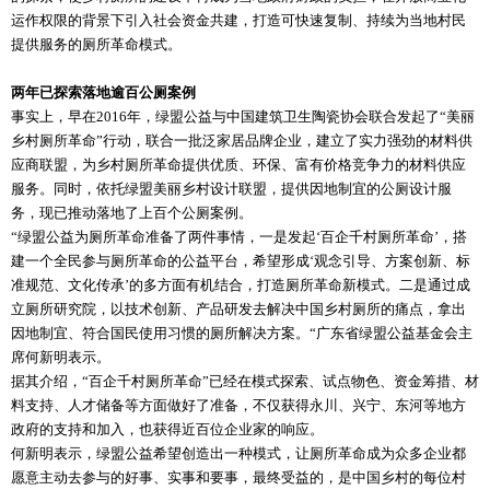
运作权限的背景下引入社会资金共建，打造可快速复制、持续为当地村民
提供服务的厕所革命模式。
两年已探索落地逾百公厕案例
事实上，早在2016年，绿盟公益与中国建筑卫生陶瓷协会联合发起了“美丽
乡村厕所革命”行动，联合一批泛家居品牌企业，建立了实力强劲的材料供
应商联盟，为乡村厕所革命提供优质、环保、富有价格竞争力的材料供应
服务。同时，依托绿盟美丽乡村设计联盟，提供因地制宜的公厕设计服
务，现已推动落地了上百个公厕案例。
“绿盟公益为厕所革命准备了两件事情，一是发起‘百企千村厕所革命’，搭
建一个全民参与厕所革命的公益平台，希望形成‘观念引导、方案创新、标
准规范、文化传承’的多方面有机结合，打造厕所革命新模式。二是通过成
立厕所研究院，以技术创新、产品研发去解决中国乡村厕所的痛点，拿出
因地制宜、符合国民使用习惯的厕所解决方案。“广东省绿盟公益基金会主
席何新明表示。
据其介绍，“百企千村厕所革命”已经在模式探索、试点物色、资金筹措、材
料支持、人才储备等方面做好了准备，不仅获得永川、兴宁、东河等地方
政府的支持和加入，也获得近百位企业家的响应。
何新明表示，绿盟公益希望创造出一种模式，让厕所革命成为众多企业都
愿意主动去参与的好事、实事和要事，最终受益的，是中国乡村的每位村