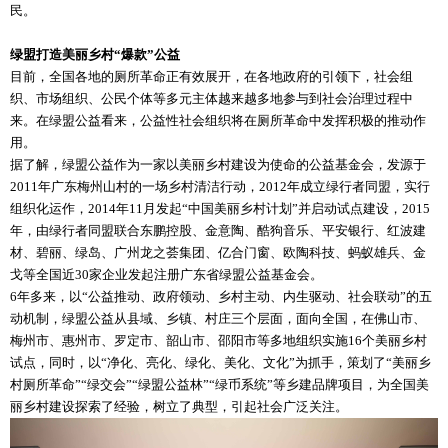
民。
绿盟打造美丽乡村“爆款”公益
目前，全国各地的厕所革命正有效展开，在各地政府的引领下，社会组
织、市场组织、公民个体等多元主体越来越多地参与到社会治理过程中
来。在绿盟公益看来，公益性社会组织将在厕所革命中发挥积极的推动作
用。
据了解，绿盟公益作为一家以美丽乡村建设为使命的公益基金会，发源于
2011年广东梅州山村的一场乡村清洁行动，2012年成立绿行者同盟，实行
组织化运作，2014年11月发起“中国美丽乡村计划”并启动试点建设，2015
年，由绿行者同盟联合东鹏控股、金意陶、酷狗音乐、平安银行、红波建
材、碧丽、绿岛、广州龙之荟集团、亿合门窗、欧陶科技、蚂蚁雄兵、金
戈等全国近30家企业发起注册广东省绿盟公益基金会。
6年多来，以“公益推动、政府领动、乡村主动、内生驱动、社会联动”的五
动机制，绿盟公益从县域、乡镇、村庄三个层面，面向全国，在佛山市、
梅州市、惠州市、罗定市、韶山市、邵阳市等多地组织实施16个美丽乡村
试点，同时，以“净化、亮化、绿化、美化、文化”为抓手，策划了“美丽乡
村厕所革命”“绿交会”“绿盟公益林”“绿币系统”等乡建品牌项目，为全国美
丽乡村建设探索了经验，树立了典型，引起社会广泛关注。