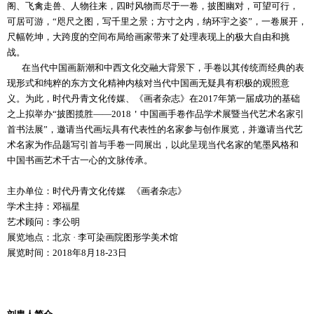
阁、飞禽走兽、人物往来，四时风物而尽于一卷，披图幽对，可望可行，
可居可游，“咫尺之图，写千里之景；方寸之内，纳环宇之姿”，一卷展开，
尺幅乾坤，大跨度的空间布局给画家带来了处理表现上的极大自由和挑
战。
在当代中国画新潮和中西文化交融大背景下，手卷以其传统而经典的表
现形式和纯粹的东方文化精神内核对当代中国画无疑具有积极的观照意
义。为此，时代丹青文化传媒、《画者杂志》在2017年第一届成功的基础
之上拟举办“披图揽胜——2018＇中国画手卷作品学术展暨当代艺术名家引
首书法展”，邀请当代画坛具有代表性的名家参与创作展览，并邀请当代艺
术名家为作品题写引首与手卷一同展出，以此呈现当代名家的笔墨风格和
中国书画艺术千古一心的文脉传承。
主办单位：时代丹青文化传媒 《画者杂志》
学术主持：邓福星
艺术顾问：李公明
展览地点：北京 · 李可染画院图形学美术馆
展览时间：2018年8月18-23日