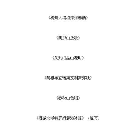
《梅州大埔梅潭河春韵》
《阴那山放歌》
《又到细品山花时》
《阿根布宜诺斯艾利斯郊秋》
《春秋山色唱》
《挪威北域特罗姆瑟港冰冻》（速写）