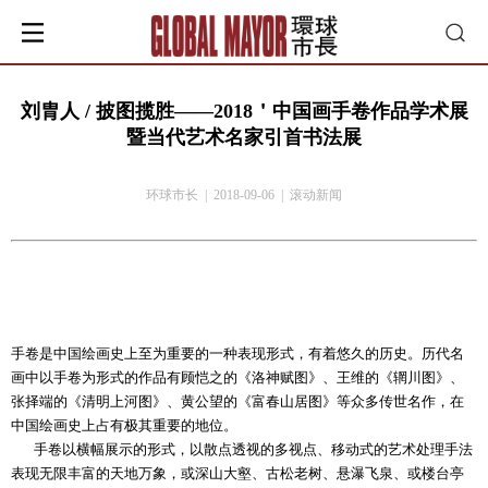
刘胄人 / 披图揽胜——2018＇中国画手卷作品学术展
暨当代艺术名家引首书法展
环球市长 | 2018-09-06 | 滚动新闻
手卷是中国绘画史上至为重要的一种表现形式，有着悠久的历史。历代名
画中以手卷为形式的作品有顾恺之的《洛神赋图》、王维的《辋川图》、
张择端的《清明上河图》、黄公望的《富春山居图》等众多传世名作，在
中国绘画史上占有极其重要的地位。
手卷以横幅展示的形式，以散点透视的多视点、移动式的艺术处理手法
表现无限丰富的天地万象，或深山大壑、古松老树、悬瀑飞泉、或楼台亭