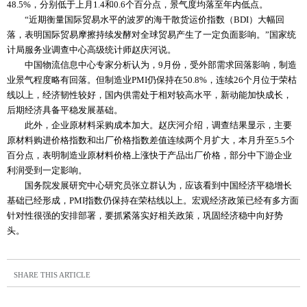
48.5%，分别低于上月1.4和0.6个百分点，景气度均落至年内低点。
“近期衡量国际贸易水平的波罗的海干散货运价指数（BDI）大幅回
落，表明国际贸易摩擦持续发酵对全球贸易产生了一定负面影响。”国家统
计局服务业调查中心高级统计师赵庆河说。
中国物流信息中心专家分析认为，9月份，受外部需求回落影响，制造
业景气程度略有回落。但制造业PMI仍保持在50.8%，连续26个月位于荣枯
线以上，经济韧性较好，国内供需处于相对较高水平，新动能加快成长，
后期经济具备平稳发展基础。
此外，企业原材料采购成本加大。赵庆河介绍，调查结果显示，主要
原材料购进价格指数和出厂价格指数差值连续两个月扩大，本月升至5.5个
百分点，表明制造业原材料价格上涨快于产品出厂价格，部分中下游企业
利润受到一定影响。
国务院发展研究中心研究员张立群认为，应该看到中国经济平稳增长
基础已经形成，PMI指数仍保持在荣枯线以上。宏观经济政策已经有多方面
针对性很强的安排部署，要抓紧落实好相关政策，巩固经济稳中向好势
头。
SHARE THIS ARTICLE