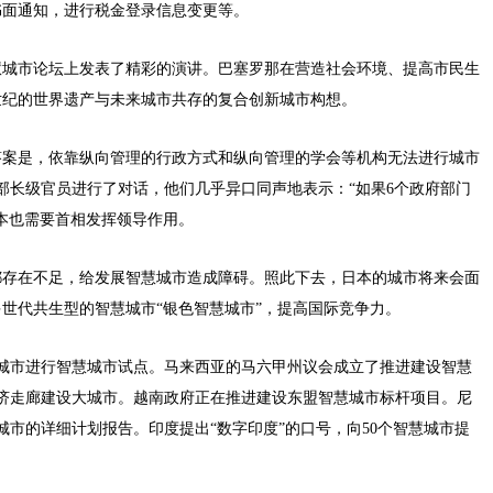
书面通知，进行税金登录信息变更等。
慧城市论坛上发表了精彩的演讲。巴塞罗那在营造社会环境、提高市民生
世纪的世界遗产与未来城市共存的复合创新城市构想。
答案是，依靠纵向管理的行政方式和纵向管理的学会等机构无法进行城市
部长级官员进行了对话，他们几乎异口同声地表示：“如果6个政府部门
本也需要首相发挥领导作用。
都存在不足，给发展智慧城市造成障碍。照此下去，日本的城市将来会面
世代共生型的智慧城市“银色智慧城市”，提高国际竞争力。
个城市进行智慧城市试点。马来西亚的马六甲州议会成立了推进建设智慧
经济走廊建设大城市。越南政府正在推进建设东盟智慧城市标杆项目。尼
市的详细计划报告。印度提出“数字印度”的口号，向50个智慧城市提