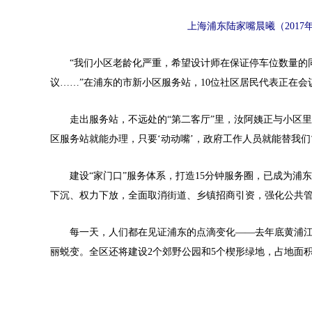
上海浦东陆家嘴晨曦（2017
“我们小区老龄化严重，希望设计师在保证停车位数量的同
议……”在浦东的市新小区服务站，10位社区居民代表正在
走出服务站，不远处的“第二客厅”里，汝阿姨正与小区里
区服务站就能办理，只要‘动动嘴’，政府工作人员就能替我们‘
建设“家门口”服务体系，打造15分钟服务圈，已成为浦东
下沉、权力下放，全面取消街道、乡镇招商引资，强化公共
每一天，人们都在见证浦东的点滴变化——去年底黄浦江东岸
丽蜕变。全区还将建设2个郊野公园和5个楔形绿地，占地面积