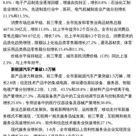
8.0%；电子产品制造业逐渐回暖，增速由负转正，增长0.8%；石油化工制
造业增长3.3%。先进制造行业中，医药、电气机械制造业产值分别增长
11.1%和11.5%。
消费市场总体平稳。前三季度，全市批发和零售业商品销售总额
46736.39亿元，增长11.9%，比上半年提升0.2个百分点。全市社会消费品
零售总额6789.67亿元，增长7.6%，比上半年回落0.2个百分点。消费需求的
品质化趋势增强，限额以上化妆品类零售额增长27.2%，通讯器材类、体育
娱乐用品类商品零售额分别增长15.4%和11.3%。
价格水平保持稳定，前三季度，城市居民消费价格（CPI）同比上涨
2.3%，与上半年持平。
新能源汽车产量破1.5万辆
新产品潜力释放快。前三季度，全市新能源汽车产量突破1.5万辆，增
长2.8倍；信息技术产品中的集成电路、移动通信基站设备、服务器、智能
电视产量分别增长2.2倍、1.2倍、43.5%和28.8%；新材料产品中锂离子电
池产量增长27.3%，高端装备类产品中的工业自动调节仪表与控制系统产量
增长25.6%；专用设备中的医疗仪器设备及器械产量增长36.8%。
新业态新模式发展快。随着新网络约车、远程教育、移动支付等新服
务模式不断涌现，“互联网+”相关服务迅猛发展。前三季度，互联网和相关
服务业高速增长60.4%，软件和信息技术服务业快速增长27.1%。
现代服务业增长快。1-8月，全市规模以上营利性服务业企业实现营业