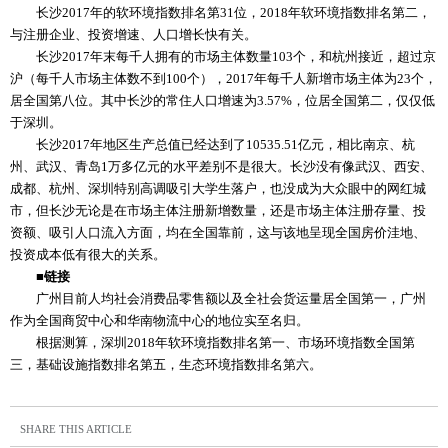
长沙2017年的软环境指数排名第31位，2018年软环境指数排名第二，
与注册企业、投资增速、人口增长快有关。
长沙2017年末每千人拥有的市场主体数量103个，和杭州接近，超过京
沪（每千人市场主体数不到100个），2017年每千人新增市场主体为23个，
居全国第八位。其中长沙的常住人口增速为3.57%，位居全国第二，仅仅低
于深圳。
长沙2017年地区生产总值已经达到了10535.51亿元，相比南京、杭
州、武汉、青岛1万多亿元的水平差别不是很大。长沙没有像武汉、西安、
成都、杭州、深圳特别高调吸引大学生落户，也没成为大众眼中的网红城
市，但长沙无论是在市场主体注册新增数量，还是市场主体注册存量、投
资额、吸引人口流入方面，均在全国靠前，这与该地呈现全国房价洼地、
投资成本低有很大的关系。
■链接
广州目前人均社会消费品零售额以及全社会货运量居全国第一，广州
作为全国商贸中心和华南物流中心的地位实至名归。
根据测算，深圳2018年软环境指数排名第一、市场环境指数全国第
三，基础设施指数排名第五，生态环境指数排名第六。
SHARE THIS ARTICLE