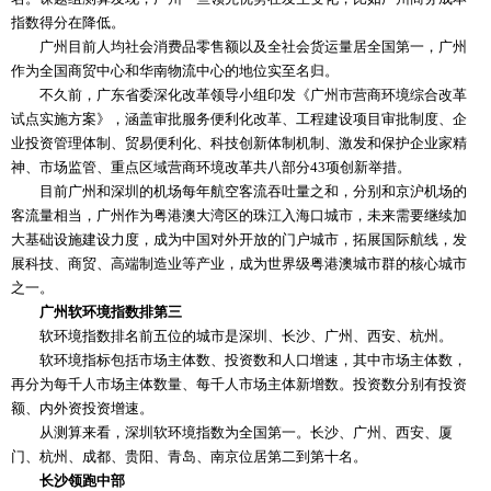
指数得分在降低。
广州目前人均社会消费品零售额以及全社会货运量居全国第一，广州
作为全国商贸中心和华南物流中心的地位实至名归。
不久前，广东省委深化改革领导小组印发《广州市营商环境综合改革
试点实施方案》，涵盖审批服务便利化改革、工程建设项目审批制度、企
业投资管理体制、贸易便利化、科技创新体制机制、激发和保护企业家精
神、市场监管、重点区域营商环境改革共八部分43项创新举措。
目前广州和深圳的机场每年航空客流吞吐量之和，分别和京沪机场的
客流量相当，广州作为粤港澳大湾区的珠江入海口城市，未来需要继续加
大基础设施建设力度，成为中国对外开放的门户城市，拓展国际航线，发
展科技、商贸、高端制造业等产业，成为世界级粤港澳城市群的核心城市
之一。
广州软环境指数排第三
软环境指数排名前五位的城市是深圳、长沙、广州、西安、杭州。
软环境指标包括市场主体数、投资数和人口增速，其中市场主体数，
再分为每千人市场主体数量、每千人市场主体新增数。投资数分别有投资
额、内外资投资增速。
从测算来看，深圳软环境指数为全国第一。长沙、广州、西安、厦
门、杭州、成都、贵阳、青岛、南京位居第二到第十名。
长沙领跑中部