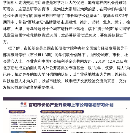
学间相互走访交流与启迪也是对学习巨大的促进，能有这样的机会是难能
可贵的，这更是研学的真谛，最为让大家引以为荣的是，在同学们毕业时
还和全班同学们向国家民政部申请了“市长助学公益基金”，该基金成立5年
期间中，带着“百城论坛”品牌活动走进朔州、德州、邯郸、北京、武宁、榆
林市、天津、青岛等超过十个城市进行产业落地，旗下“携手绘梦”帮助留守
儿童及贫困学校救助物资近50所，发起募捐活动近30次，募集善款超过千
万。
据了解，市长基金是全国市长研修学院举办的全国城市经济发展领导干
部高级研修班（市长班1-3期）同学们联合倡导下，由部分城市、市长、社
会爱心人士、企业家和中国社会福利基金会共同发起，2013年12月21日在
北京启动成立的面向海内外公开募集的专项基金，以“助学、筑梦、铸人”为
已任，帮助更多的加入学习强国的队伍，以产业落地城市为导向，以铸就
科技创新人才为入口，以城市建设、城市经济发展经验交流为宗旨，充分
发挥公益职业教育的重要作用。