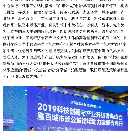
中心执行主任朱伟讲话时指出，“百市计划”创新课程项目以未来何来、机遇
与挑战、寻找下一轮增长新动能、跨越式发展、家族传承、城市更新、产
业升级、双招双引、上市公司产业并购、科学与艺术、科技成果转化为课
程体系；以资本赋能产业、科技引领未来为核心；以科技、资本、城市为
相互支撑的三大主题国际化课程，以促进培育更多独角兽、瞪羚企业、新
领军者企业、民营经济创新产业发展为主体的高端创新课程项目，通过“中
国科学院大学李政道科学与艺术中心”汇聚全球顶尖的科学与艺术方面的专
家学者，促进科学与艺术的碰撞与交融，为国家培养具有创造力的高层次
管理人才。为了促进城市产业升级和双招双引工作落实，由“百市计划”创新
课程项目的主办方委托“市长助学公益基金”定向邀请各城市市长到课程创新
体系设置的“百城市长公益论坛”分享城市治理经验、双招双引政策解读和重
大产业项目发展方向。”