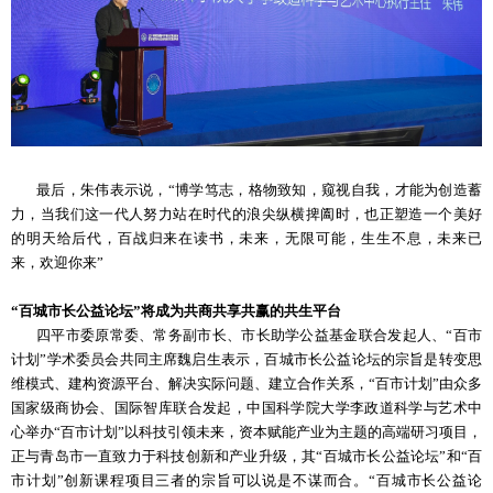
最后，朱伟表示说，“博学笃志，格物致知，窥视自我，才能为创造蓄
力，当我们这一代人努力站在时代的浪尖纵横捭阖时，也正塑造一个美好
的明天给后代，百战归来在读书，未来，无限可能，生生不息，未来已
来，欢迎你来”
“百城市长公益论坛”将成为共商共享共赢的共生平台
四平市委原常委、常务副市长、市长助学公益基金联合发起人、“百市
计划”学术委员会共同主席魏启生表示，百城市长公益论坛的宗旨是转变思
维模式、建构资源平台、解决实际问题、建立合作关系，“百市计划”由众多
国家级商协会、国际智库联合发起，中国科学院大学李政道科学与艺术中
心举办“百市计划”以科技引领未来，资本赋能产业为主题的高端研习项目，
正与青岛市一直致力于科技创新和产业升级，其“百城市长公益论坛”和“百
市计划”创新课程项目三者的宗旨可以说是不谋而合。“百城市长公益论