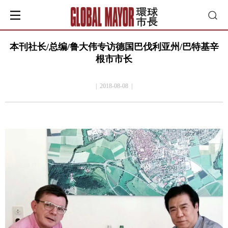
本刊社长/总编/鲁大伟专访德国巴伐利亚州/巴特基辛
根市市长
| 2018-08-08 |