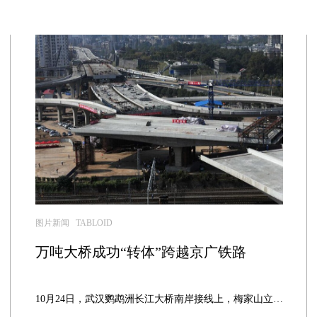
图片新闻 TABLOID
万吨大桥成功“转体”跨越京广铁路
10月24日，武汉鹦鹉洲长江大桥南岸接线上，梅家山立交跨铁路长18...